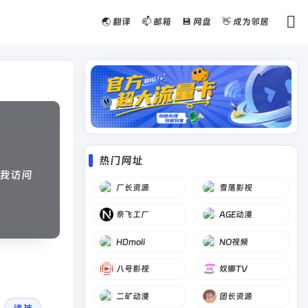
🌏 翻译
📫 邮箱
💾 网盘
👋 成为邻居
热门网址
我访问
厂长资源
雪落影视
奈飞工厂
AGE动漫
HDmoli
NO视频
八号影视
奴娜TV
二矿动漫
团长资源