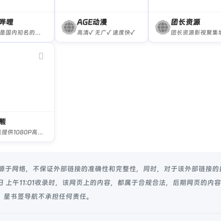
哔哩
AGE动漫
团长资源
bilibili是国内知名的视频弹幕网站，这里有及时的动漫新番，活跃的ACG氛围，有创意的Up主。大家可以在这里找到许多欢乐。
高清√ 无广√ 速度快√
团长资源影视聚集
熊
磁力熊提供1080P高清电影磁力迅雷下载,豆瓣Top250及豆瓣高分电影1080P高清磁力下载。界面干净整洁，支持在线观看以及磁力下载。
来源于网络，不保证外部链接的准确性和完整性，同时，对于该外部链接的
4日 上午11:01收录时，该网页上的内容，都属于合规合法，后期网页的内
 星书签导航不承担任何责任。