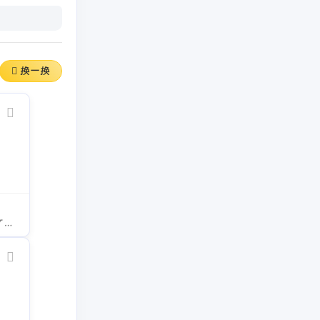
换一换
高清资源√ 线路多√ 少量擦边广告×