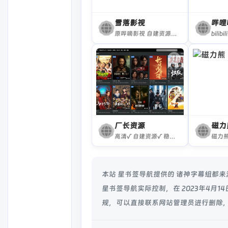
雪落影视
哔哩
原哔嘀影视 自建资源√ 稳定√ 广告可关√
厂长资源
磁力
高清√ 自建资源√ 稳定√ 网页广告×
本站 星书签导航提供的 诸神字幕组都
星书签导航实际控制，在 2023年4月1
规，可以直接联系网站管理员进行删除，