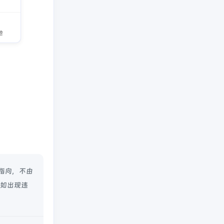
地
指向，不由
容如出现违