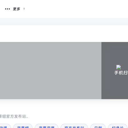
更多
手机扫
幕组官方发布站..