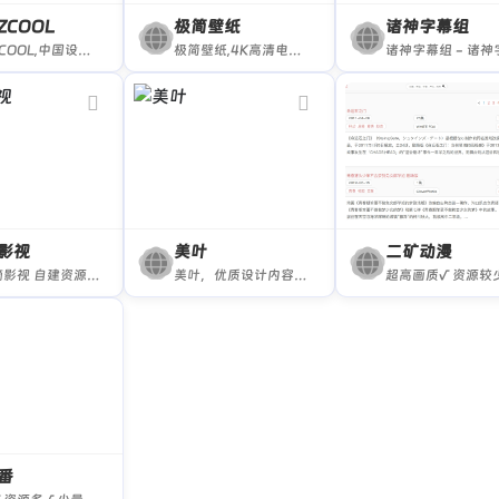
ZCOOL
极简壁纸
诸神字幕组
站酷ZCOOL,中国设计师互动平台.深耕设计领域十五年,站酷聚集了1500万设计师、摄影师、插画师、艺术家、创意人,提供创意设计素材,正版商业高清图片,创意设计师群体中具有较高的影响力与号召力。
极简壁纸,4K高清电脑桌面壁纸图库
影视
美叶
二矿动漫
原哔嘀影视 自建资源√ 稳定√ 广告可关√
美叶，优质设计内容推荐平台。向设计从业者，推介不同设计细分领域的杰出代表。
超高画质√ 资源较
番