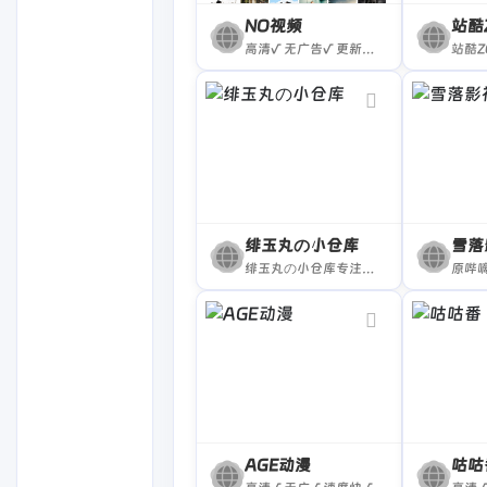
NO视频
站酷
高清√ 无广告√ 更新快√
绯玉丸の小仓库
雪落
绯玉丸の小仓库专注收录各类网络黑科技~
AGE动漫
咕咕