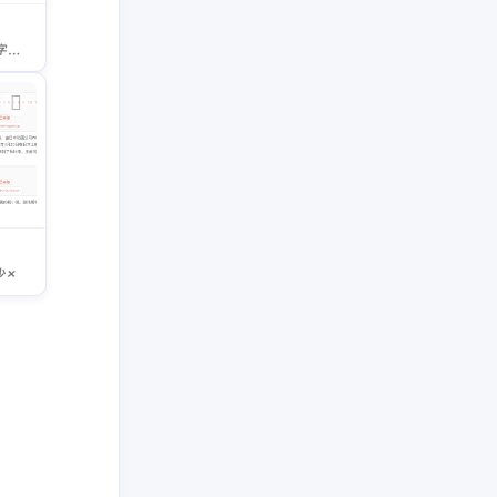
诸神字幕组 - 诸神字幕组官方发布站..
少×