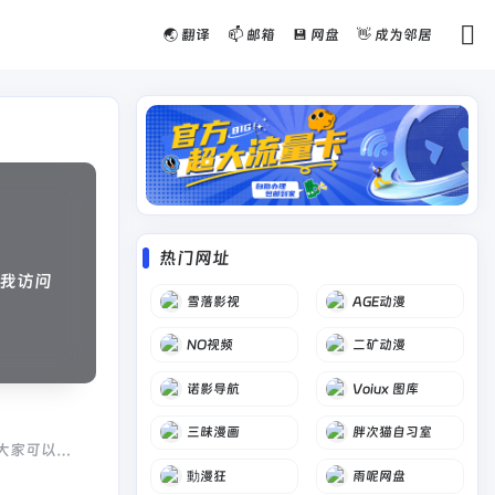
🌏 翻译
📫 邮箱
💾 网盘
👋 成为邻居
热门网址
我访问
雪落影视
AGE动漫
NO视频
二矿动漫
诺影导航
Voiux 图库
三昧漫画
胖次猫自习室
。大家可以在
動漫狂
雨呢网盘