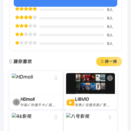
0
人
0
人
0
人
0
人
0
人
猜你喜欢
换一换
HDmoli
LIBVIO
外剧√ 秒播不卡√ 超清√ 少量广告×
免费√ 自建资源√ 更新快√