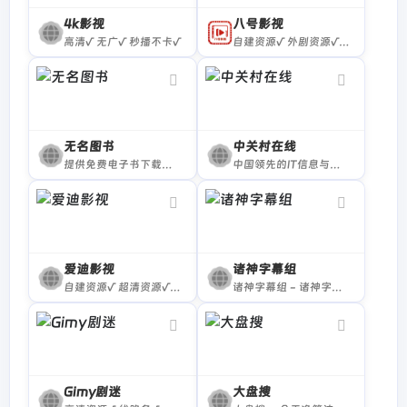
4k影视
八号影视
高清√ 无广√ 秒播不卡√
自建资源√ 外剧资源√ 无广告√
无名图书
中关村在线
提供免费电子书下载的在线网站
中国领先的IT信息与商务门户, 包括新闻, 商城, 硬件, 下载, 游戏, 手机, 评测等40个大型频道，每天发布大量各类产品促销信息及文章专题，是IT行业的厂商, 经销商, IT产品, 解决方案的提供场所
爱迪影视
诸神字幕组
自建资源√ 超清资源√ 分为免费和付费线路
诸神字幕组 - 诸神字幕组官方发布站..
Gimy剧迷
大盘搜