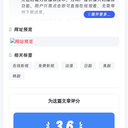
功能。用户只需点击即可直接在线观看，无需等
待下载进度。
展开更多...
丰富的在线播放资源：我们的平台上汇集了海量
的电影电视剧资源，涵盖了国产、欧美剧、韩
网址预览
剧、日剧、国漫以及日漫等多种类型。只要是用
户需要的内容，我们都会尽力更新，满足您的观
影需求。
快速更新的影视作品：缘觉影视(原哔嘀影视)每天
相关标签
都会更新大量的电影电视剧作品，让您随时关注
在线影视
免费影视
动漫
日剧
美剧
到最新的热门影视作品。无论是热门的国产剧、
欧美剧还是日韩动漫，您都可以在这里找到。
韩剧
为这篇文章评分
3.6