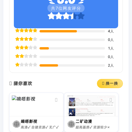
共
7
位网友评分
4
人
0
人
1
人
0
人
2
人
猜你喜欢
换一换
嘀嗒影视
二矿动漫
高清√ 自建资源√ 无广√
超高画质√ 资源较少×