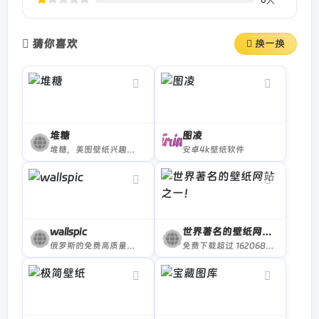
猜你喜欢
换一换
堆糖
图凌
堆糖，美图壁纸兴趣社区。收录几十亿高清优质图片，数千万用户的珍藏分享，一键收藏下载美图，点亮生活无限灵感，做你的美好研究所：拥有高清壁纸、情侣头像、明星爱豆、影视动漫、情感文字、表情包、绘画手帐、P图教程、美妆穿搭、歌词台词、可爱萌宠等多种图片分类。你想要的风景壁纸、聊天背景、朋友圈背景、动漫头像都可以在这里找到。
安卓4k壁纸软件
wallspic
世界著名的壁纸网站之一！
俄罗斯的免费高质量壁纸网站
免费下载超过 1620689 高清桌面壁纸, 世界著名的壁纸网站.