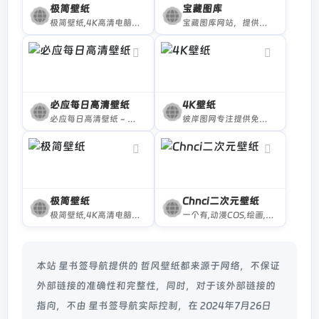
极简壁纸
宝藏图库
极简壁纸,4K高清电脑桌面壁纸图库,海量4K电脑壁纸,壁纸网站,美女,动漫,风景,4k高清,4k超清,电脑壁纸桌面
宝藏图库网站，提供海量高清壁纸资源，动漫、游戏、美女、风景等壁纸类型应有尽有。
必应每日高清壁纸
4K壁纸
必应每日高清壁纸 - 精彩，从这里开始
彼岸图网专注提供免费4K壁纸,电脑壁纸,4K高清壁纸下载,4K,5K,6K,7K,8K壁纸图片素材,包含4K风景壁纸、4K美女壁纸、4K游戏壁纸、4K卡通动漫壁纸、4K动物壁纸、4K汽车壁纸、4K手机壁纸等。把4K高清壁纸推荐给您,让您更快的找到您想要的4K壁纸
极简壁纸
Chnci二次元壁纸
极简壁纸,4K高清电脑桌面壁纸图库
一个有,动漫COS,绘画,插画,动漫美图壁纸,P站推荐,动漫插画,COSPLAY 等各种各样有关二次元的小网站
本站 星书签导航提供的 哲风壁纸都来源于网络，不保证
外部链接的准确性和完整性，同时，对于该外部链接的
指向，不由 星书签导航实际控制，在 2024年7月26日