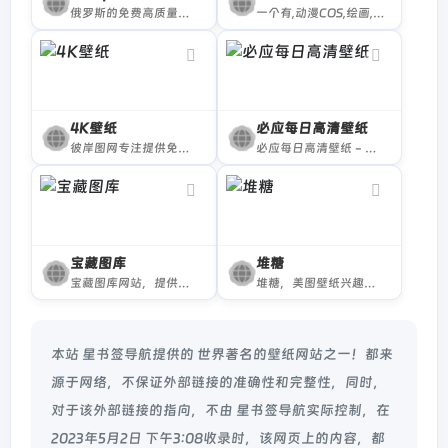
俄罗斯的免费高质量壁纸网站
一个有,动漫COS,绘画,插画,动漫美图壁纸,P站推荐,动漫插画,COSPLAY 等各种各样有关二次元的小网站
4K壁纸
必应每日高清壁纸
彼岸图网专注提供免费4K壁纸,电脑壁纸,4K高清壁纸下载,4K,5K,6K,7K,8K壁纸图片素材,包含4K风景壁纸、4K美女壁纸、4K游戏壁纸、4K卡通动漫壁纸、4K动物壁纸、4K汽车壁纸、4K手机壁纸等。把4K高清壁纸推荐给您,让您更快的找到您想要的4K壁纸
必应每日高清壁纸 - 精彩，从这里开始
宝藏图库
堆糖
宝藏图库网站，提供海量高清壁纸资源，动漫、游戏、美女、风景等壁纸类型应有尽有。
堆糖，美图壁纸兴趣社区。收录几十亿高清优质图片，数千万用户的珍藏分享，一键收藏下载美图，点亮生活无限灵感，做你的美好研究所：拥有高清壁纸、情侣头像、明星爱豆、影视动漫、情感文字、表情包、绘画手帐、P图教程、美妆穿搭、歌词台词、可爱萌宠等多种图片分类。你想要的风景壁纸、聊天背景、朋友圈背景、动漫头像都可以在这里找到。
本站 星书签导航提供的 世界著名的壁纸网站之一！都来
源于网络，不保证外部链接的准确性和完整性，同时，
对于该外部链接的指向，不由 星书签导航实际控制，在
2023年5月2日 下午3:08收录时，该网页上的内容，都