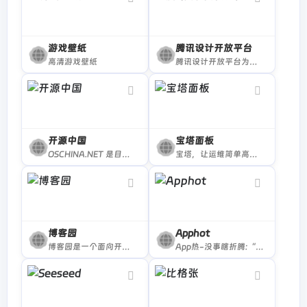
游戏壁纸
腾讯设计开放平台
高清游戏壁纸
腾讯设计开放平台为全球设计师打造的开放式创意设计生态平台~
开源中国
宝塔面板
OSCHINA.NET 是目前领先的中文开源技术社区。我们传播开源的理念，推广开源项目，为 IT 开发者提供了一个发现、使用、并交流开源技术的平台
宝塔，让运维简单高效。面板支持Linux与Windows系统。一键配置：LAMP/LNMP、网站、数据库、FTP、SSL，通过Web端轻松管理服务器。
博客园
Apphot
博客园是一个面向开发者的知识分享社区。
App热-没事瞎折腾:“有理想,有情怀”