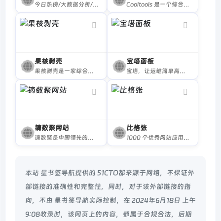
今日热榜/大数据分析/PPT模板/设计导航/营销策略大全网址导航
Cooltools 是一个综合导航网站。这里面包含几百个热门的常用网站；还有专门的AI网站页面，包含了400+ AI工具；还有开发者常用网站集合；还有设计师常用网站集合。
果核剥壳
宝塔面板
果核剥壳是一家综合科技站点...
宝塔，让运维简单高效。面板支持Linux与Windows系统。一键配置：LAMP/LNMP、网站、数据库、FTP、SSL，通过Web端轻松管理服务器。
镝数聚网站
比格张
镝数聚是中国领先的数据综合服务平台，聚合6000+权威数据研究服务机构，深度对接资源,释放数据价值，支持定制数据服务，可在网站免费查询海量数据下载行业报告，表格数据，可视数据。
1000 个优秀网站应用工具分享
本站 星书签导航提供的 51CTO都来源于网络，不保证外
部链接的准确性和完整性，同时，对于该外部链接的指
向，不由 星书签导航实际控制，在 2024年6月18日 上午
9:08收录时，该网页上的内容，都属于合规合法，后期