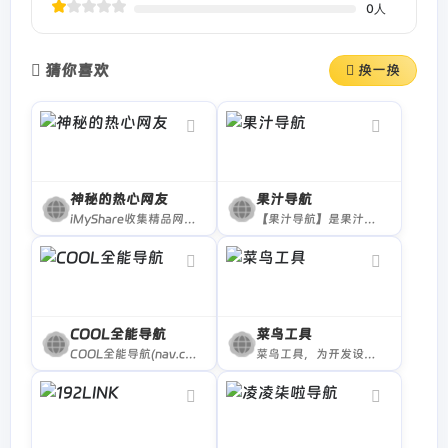
0
人
猜你喜欢
换一换
神秘的热心网友
果汁导航
iMyShare收集精品网络免费资源，包括资源网站、BT种子磁力搜索、网盘搜索、免费视频、免费音乐、免费电子书、实用软件、在线工具、有趣的网站、办公素材、免费漫画网站、免费动漫和各类资源，欢迎前来探索。
【果汁导航】是果汁简约网络科技旗下的优质资源导航平台，涵盖了日常生活、娱乐、科技、知识、实用工具、考研、找工作等各个领域的优质站点。
COOL全能导航
菜鸟工具
COOL全能导航(nav.cocotoolset.cn)专注于打造一款实用，分类清晰，安全高效，便捷直达，丰富有趣，兼办公，学习，娱乐，生活于一身的上网导航神器，网站slogan是“酷导航，全能王”
菜鸟工具，为开发设计人员提供在线工具，网址导航，提供在线PHP、Python、 CSS、JS 调试，中文简繁体转换，进制转换等工具。致力于打造国内专业WEB开发工具，集成开发环境，WEB开发教程。..