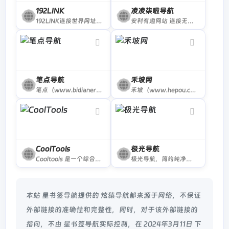
192LINK
凌凌柒啦导航
192LINK连接世界网址导航，一切为了连接世界，为了连接世界的一切！
安利有趣网站 连接无限世界
笔点导航
禾坡网
笔点（www.bidianer.com）是一个简洁的网址导航网站。你可以自定义上网常用网址、自定义你需要的工具模块。你还可以发现、收集、分享，Web开发、设计工作中的优质资源、干货。
禾坡（www.hepou.com）运营导航，精选运营人员常用的运营工具和网站导航大全，有电商运营、新媒体运营、app运营和网站内容运营等网址导航，对于想学习运营的可以从这里开始了解更多关于运营的知识。
CoolTools
极光导航
Cooltools 是一个综合导航网站。这里面包含几百个热门的常用网站；还有专门的AI网站页面，包含了400+ AI工具；还有开发者常用网站集合；还有设计师常用网站集合。
极光导航，简约纯净资源网址导航。页面简洁，功能简练纯粹，支持自定义壁纸、网站、搜索引擎，收录了超多资源网站。我们的愿景是：想用户所想，做网址导航中的清流，做好一个简约、好用、安全、便捷的网址导航网站。
本站 星书签导航提供的 炫猿导航都来源于网络，不保证
外部链接的准确性和完整性，同时，对于该外部链接的
指向，不由 星书签导航实际控制，在 2024年3月11日 下