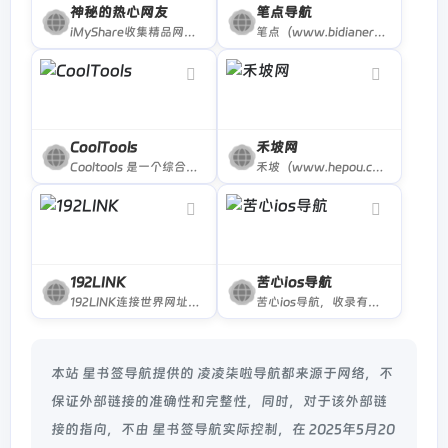
神秘的热心网友
笔点导航
iMyShare收集精品网络免费资源，包括资源网站、BT种子磁力搜索、网盘搜索、免费视频、免费音乐、免费电子书、实用软件、在线工具、有趣的网站、办公素材、免费漫画网站、免费动漫和各类资源，欢迎前来探索。
笔点（www.bidianer.com）是一个简洁的网址导航网站。你可以自定义上网常用网址、自定义你需要的工具模块。你还可以发现、收集、分享，Web开发、设计工作中的优质资源、干货。
CoolTools
禾坡网
Cooltools 是一个综合导航网站。这里面包含几百个热门的常用网站；还有专门的AI网站页面，包含了400+ AI工具；还有开发者常用网站集合；还有设计师常用网站集合。
禾坡（www.hepou.com）运营导航，精选运营人员常用的运营工具和网站导航大全，有电商运营、新媒体运营、app运营和网站内容运营等网址导航，对于想学习运营的可以从这里开始了解更多关于运营的知识。
192LINK
苦心ios导航
192LINK连接世界网址导航，一切为了连接世界，为了连接世界的一切！
苦心ios导航，收录有关ios的一切资源，分享有关ios的一切，各种ios内购破解，ios源,ios付费软件免费下载，还有各种ios技巧，果粉，都值得进来一看！
本站 星书签导航提供的 凌凌柒啦导航都来源于网络，不
保证外部链接的准确性和完整性，同时，对于该外部链
接的指向，不由 星书签导航实际控制，在 2025年5月20