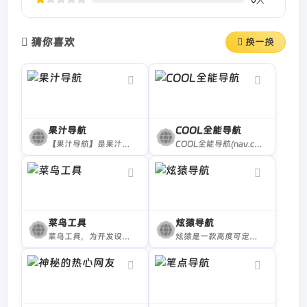
猜你喜欢
换一换
果汁导航
COOL全能导航
【果汁导航】是果汁简约网络科技旗下的优质资源导航平台，涵盖了日常生活、娱乐、科技、知识、实用工具、考研、找工作等各个领域的优质站点。
COOL全能导航(nav.cocotoolset.cn)专注于打造一款实用，分类清晰，安全高效，便捷直达，丰富有趣，兼办公，学习，娱乐，生活于一身的上网导航神器，网站slogan是“酷导航，全能王”
菜鸟工具
炫猿导航
菜鸟工具，为开发设计人员提供在线工具，网址导航，提供在线PHP、Python、 CSS、JS 调试，中文简繁体转换，进制转换等工具。致力于打造国内专业WEB开发工具，集成开发环境，WEB开发教程。..
炫猿是一款高度可定制化的网址导航，可为每个用户提供个性化域名访问的导航页面。独一无二的定制化功能注定成为导航届的一批黑马，你的专属主页。