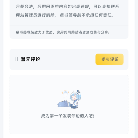
合规合法，后期网页的内容如出现违规，可以直接联系
网站管理员进行删除， 星书签导航不承担任何责任。
星书签导航致力于优质、实用的网络站点资源收集与分享！
暂无评论
参与评论
成为第一个发表评论的人吧！