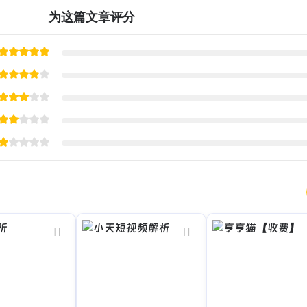
为这篇文章评分