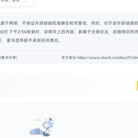
微博、秒拍、绿洲、小咖秀、晃咖视频图片在线解析下载工具支持解析微博和秒拍里的视频真实地址,解析出来的绿洲和小咖秀视频没有水印,并支持下载视频和视频封面到本地,手机和电脑上都适用,轻轻松松保存微博图片和视频到手机相册.
rse都来源于网络，不保证外部链接的准确性和完整性，同时，对于该外部链接
月30日 下午2:54收录时，该网页上的内容，都属于合规合法，后期网页的
， 星书签导航不承担任何责任。
收集与分享！
本文地址 https://www.star8.cn/sites/25