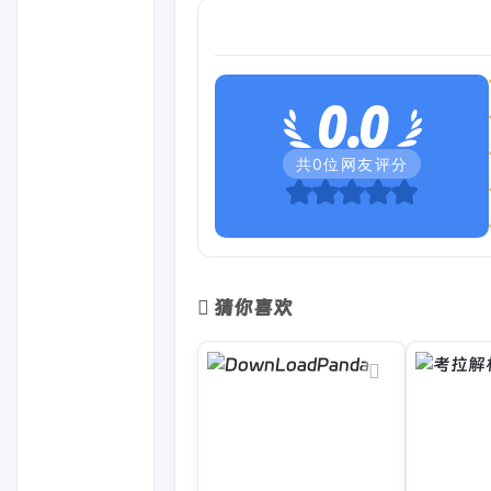
0.0
共
0
位网友评分
猜你喜欢