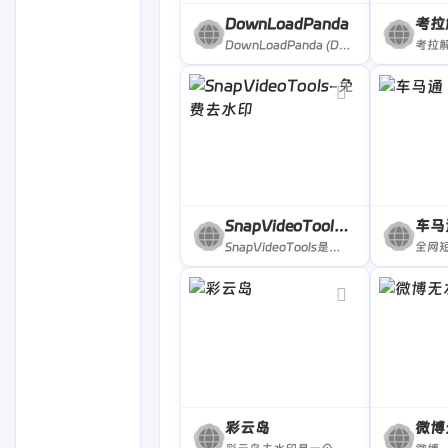
DownLoadPanda
考拉
DownLoadPanda (DLPanda.com) 提供最快速的免费TikTok/抖音高清无水印视频下载服务。支持从任何设备（电脑/iPhone/安卓）下载MP4/MP3格式的TikTok视频，无需注册即可使用！
SnapVideoTools-免费去水印
车马
SnapVideoTools是一款免费短视频去水印在线解析工具，支持多平台无水印视频下载。只需复制链接，即可快速获取Tiktok、抖音、快手等平台的无水印视频和封面，操作简单，体验流畅。
彩云岛
微博