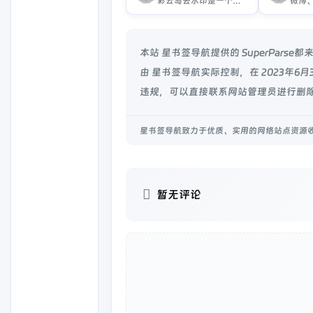
彩云岛去水印是一个免费的视频解析网站，支持下载解析抖音，快手，b站(哔哩哔哩)，油管(YouTube)等上百个平台的视频，并自动去除视频水印。
本站 星书签导航提供的 SuperPa
由 星书签导航实际控制，在 2023年6
违规，可以直接联系网站管理员进行删除
星书签导航致力于优质、实用的网络站点资源
暂无评论