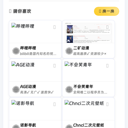
猜你喜欢
换一换
哔哩哔哩
二矿动漫
bilibili是国内知名的视频弹幕网站，这里有及时的动漫新番，活跃的ACG氛围，有创意的Up主。大家可以在这里找到许多欢乐。
超高画质√ 资源较少×
AGE动漫
不会笑青年
高清√ 无广√ 速度快√
全网唯二以程序员为主题的漫画公众号。程序员漫画、程序员都生活日常。
诺影导航
Chnci二次元壁纸