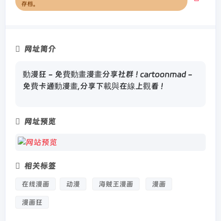
存档。
网址简介
動漫狂 - 免費動畫漫畫分享社群 ! cartoonmad -
免費卡通動漫畫,分享下載與在線上觀看 !
网址预览
相关标签
在线漫画
动漫
海贼王漫画
漫画
漫画狂