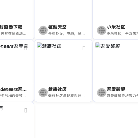
村驱动下载
驱动天空
小米社区
ZOL中关村在线驱动下载频道总共有近10万款产品驱动、工具及说明书,提供笔记本驱动、主板驱动、显卡驱动、声卡驱动、网卡驱动数码驱动、办公驱动、手机驱动等热门驱动下载,是国内最大最全的的驱动程序下载中心,为您提供最全面的驱动下载和驱动一体化自动安装服务,更多热门驱动下载,尽在ZOL中关村在线驱动下载频道。
各类外设，电脑，显卡，数码驱动下载，专业方便的驱动下载站
Woodenears吾等益耳
魅族社区
吾爱破解
相当专业的HiFi音频及数码咨询测评科普和分享
魅族社区是魅族科技官方论坛，您可以在这里浏览最新的魅族资讯、获取 Flyme 更新、交流玩机技巧心得、参与活动互动、分享参与各地魅族魅友家活动、与千万魅友畅谈。魅族社区欢迎您的到来！