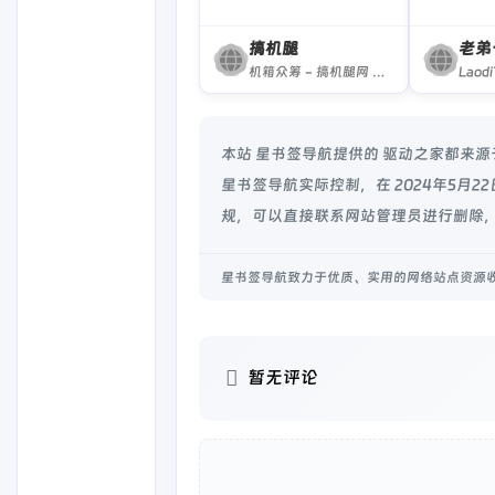
搞机腿
老弟
机箱众筹 - 搞机腿网 专注为机箱定制与开发而生，主要机箱方向有NUC机箱，NAS机箱，iTX机箱，以及键盘外设客制化等数码科技产物而疯狂。
本站 星书签导航提供的 驱动之家都来
星书签导航实际控制，在 2024年5月
规，可以直接联系网站管理员进行删除，
星书签导航致力于优质、实用的网络站点资源
暂无评论