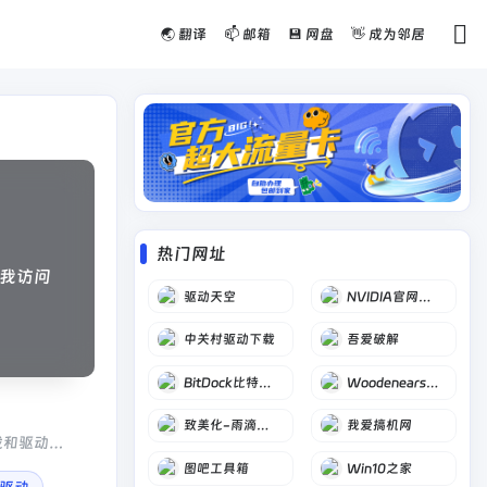
🌏 翻译
📫 邮箱
💾 网盘
👋 成为邻居
热门网址
我访问
驱动天空
NVIDIA官网驱动下载
中关村驱动下载
吾爱破解
BitDock比特工具栏
Woodenears吾等益耳
致美化-雨滴桌面皮肤
我爱搞机网
载和驱动一
图吧工具箱
Win10之家