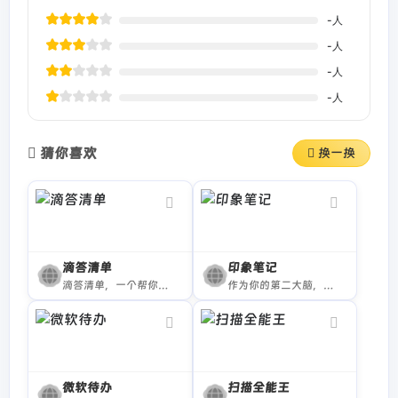
-
人
-
人
-
人
-
人
猜你喜欢
换一换
滴答清单
印象笔记
滴答清单，一个帮你高效完成任务和规划时间的应用，是一款拥有跨设备云同步、周期提醒、清单管理、清晰分类、协作和集成日历的应用，你可以在Web、Android、iPhone等设备上使用它。
作为你的第二大脑，记录就用印象笔记。印象笔记可以帮助你高效工作、学习与生活。支持无缝多端同步，快速保存微信、微博、网页等内容，一站式完成信息的收集备份、高效记录、分享和永久保存。
微软待办
扫描全能王