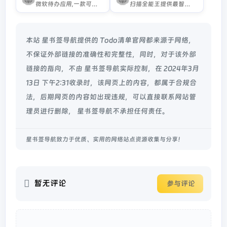
微软待办应用,一款可帮助你专注工作、尽情娱乐的待办事项列表应用。
扫描全能王提供最智能的文档管理方案;手机、平板、电脑变身随身携带的扫描仪,文件库,随时随心编辑文档,文字识别,文档识别,图片扫描,在线PDF转器;pdf转word,word转pdf转,图片转pdf等服务,扫描,编辑,管理,快速同步,时时分享,有效沟通。
本站 星书签导航提供的 Todo清单官网都来源于网络，
不保证外部链接的准确性和完整性，同时，对于该外部
链接的指向，不由 星书签导航实际控制，在 2024年3月
13日 下午2:31收录时，该网页上的内容，都属于合规合
法，后期网页的内容如出现违规，可以直接联系网站管
理员进行删除， 星书签导航不承担任何责任。
星书签导航致力于优质、实用的网络站点资源收集与分享！
暂无评论
参与评论