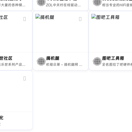
这里有大量的各种模块可以下载哦!
ZOL中关村在线驱动下载频道总共有近10万款产品驱动、工具及说明书,提供笔记本驱动、主板驱动、显卡驱动、声卡驱动、网卡驱动数码驱动、办公驱动、手机驱动等热门驱动下载,是国内最大最全的的驱动程序下载中心,为您提供最全面的驱动下载和驱动一体化自动安装服务,更多热门驱动下载,尽在ZOL中关村在线驱动下载频道。
世社区
搞机腿
图吧工具箱
三星盖乐世系列产品的唯一官方粉丝平台。星粉大本营，提供三星手机相关评测、玩机技巧、精彩活动、产品试用、资源下载(游戏、软件、ROM)和线下体验活动。
机箱众筹 - 搞机腿网 专注为机箱定制与开发而生，主要机箱方向有NUC机箱，NAS机箱，iTX机箱，以及键盘外设客制化等数码科技产物而疯狂。
化
化