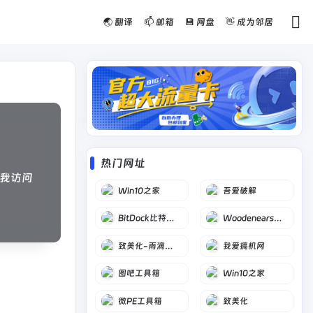
🌏 翻译
📫 邮箱
💾 网盘
👋 成为邻居
热门网址
我访问
Win10之家
吾爱破解
BitDock比特工具栏
Woodenears吾等益耳
致美化-雨滴桌面皮肤
我爱搞机网
图吧工具箱
Win10之家
微PE工具箱
致美化