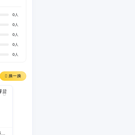
0
人
0
人
0
人
0
人
0
人
换一换
Woodenears吾等益耳