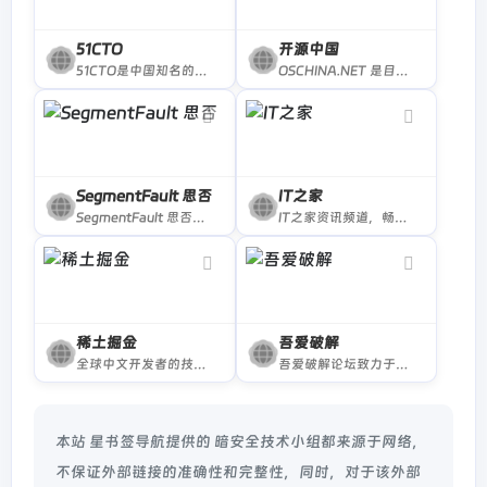
51CTO
开源中国
51CTO是中国知名的数字化人才学习平台和技术社区，以服务一亿数字化人才职业成长为己任，对中国数千万数字化人才拥有强大的影响力和服务能力。
OSCHINA.NET 是目前领先的中文开源技术社区。我们传播开源的理念，推广开源项目，为 IT 开发者提供了一个发现、使用、并交流开源技术的平台
SegmentFault 思否
IT之家
SegmentFault 思否是中国专业的开发者技术社区。
IT之家资讯频道，畅谈IT业界的新鲜事、奇趣事和热门焦点，掌控最热最新的互联网新闻、科技新闻和IT业界动态。
稀土掘金
吾爱破解
全球中文开发者的技术内容分享与交流平台
吾爱破解论坛致力于软件安全与病毒分析的前沿，丰富的技术版块交相辉映，由无数热衷于软件加密解密及反病毒爱好者共同维护
本站 星书签导航提供的 暗安全技术小组都来源于网络，
不保证外部链接的准确性和完整性，同时，对于该外部