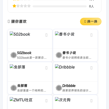
0
人
猜你喜欢
换一换
502book
香书小说
502book是一款聚合全网资源的免费小说搜索引擎，支持玄幻、言情、穿越、悬疑等多类型全本小说在线阅读，界面简洁无广告，搜索速度快。
香书小说网收录当前热门网络小说，提供免费最新章节阅读，分类齐全，界面简洁，适合喜爱玄幻、都市、仙侠、言情等题材的小说爱好者。
虫部落
Dribbble
虫部落是一个纯粹的搜索知识、技术和经验分享平台，虫部落快搜、虫部落学术搜索等搜索聚合工具均为虫部落原创出品，搜索世界的乐趣，就在虫部落！
探索世界领先的设计组合，全球数以百万计的设计师和代理商在Dribbble上展示他们的作品集 - 世界上最好的设计和创意专业人士的家园。