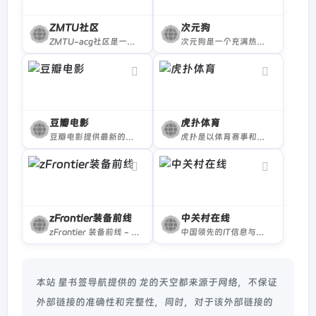
ZMTU社区
次元狗
ZMTU-acg社区是一个好玩的ACG中文社区，提供了一个自由讨论的平台，用户可以在这里分享和讨论各类动漫、ACG相关内容。
次元狗是一个充满热爱的ACG资源分享社区，次元狗提供丰富的动漫图片、视频、漫画下载、BD资源以及轻小说在线阅读。加入我们，一起探索二次元的精彩世界！
豆瓣电影
虎扑体育
豆瓣电影提供最新的电影介绍及评论包括上映影片的影讯查询及购票服务。你可以记录想看、在看和看过的电影电视剧，顺便打分、写影评。根据你的口味，豆瓣电影会推荐好电影给你。
虎扑是以体育赛事和男性兴趣生活为主的社区网站。专注于NBA赛程、NBA录像、NBA直播、NBA资讯、球员交易、足球、英超、电竞、LPL等全部篮球足球电竞赛事，并提供虎扑步行街社区服务。
zFrontier装备前线
中关村在线
zFrontier 装备前线 - 机械键盘、键帽、HiFi、摄影装备发烧友聚集地。用更强的装备，探索更大的世界。
中国领先的IT信息与商务门户, 包括新闻, 商城, 硬件, 下载, 游戏, 手机, 评测等40个大型频道，每天发布大量各类产品促销信息及文章专题，是IT行业的厂商, 经销商, IT产品, 解决方案的提供场所
本站 星书签导航提供的 龙的天空都来源于网络，不保证
外部链接的准确性和完整性，同时，对于该外部链接的