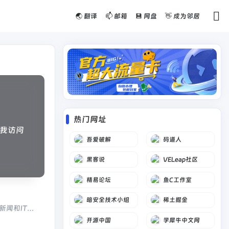
🌏 翻译
📫 邮箱
💾 网盘
👋 成为邻居
热门网址
我访问
吾爱破解
码道人
黑客说
VELeap社区
精易论坛
鱼C工作室
暗安全技术小组
稀土掘金
新闻和IT业
开源中国
学犀牛中文网