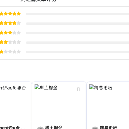
SegmentFault 思否
稀土掘金
精易论坛