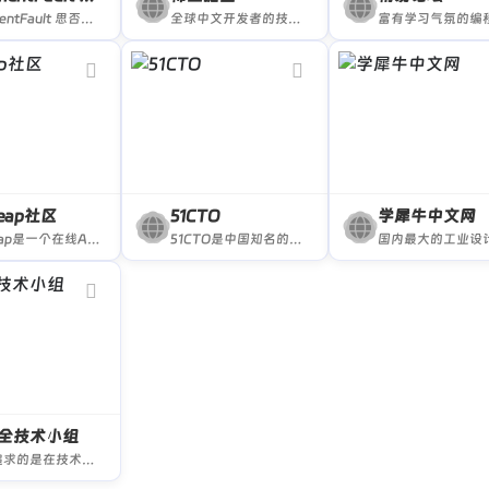
SegmentFault 思否是中国专业的开发者技术社区。
全球中文开发者的技术内容分享与交流平台
eap社区
51CTO
学犀牛中文网
VELeap是一个在线AE设计师交流社区，设计师在这里可以免费获取原创的AE插件和脚本，学习AE教程，还能兼职赚钱。
51CTO是中国知名的数字化人才学习平台和技术社区，以服务一亿数字化人才职业成长为己任，对中国数千万数字化人才拥有强大的影响力和服务能力。
全技术小组
暗组追求的是在技术突破中的快感，他们在乎过程，而不是最终的结果。暗组欢迎任何有共同爱好的人加入我们的团体，在小组内共享，追求，相互交流。