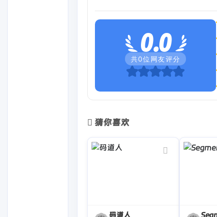
0.0
共
0
位网友评分
猜你喜欢
码道人