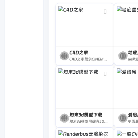
C4D之家
地底
C4D之家提供CINEMA4D教程和C4D模型,C4D插件,C4D工程,C4D建模,C4D渲染和C4D动画,粒子动画等全方位C4D中文教学资源,免费分享C4D预设,C4D材质和3D模型等。
知末3d模型下载
爱给
知末3d模型网拥有50多万精品3d模型素材库为设计师提供室内外公装,家装,场景,家具,交通工具及户外等立体3d模型下载.下载免费3dmax原创模型素材就上知末3d模型网下载.