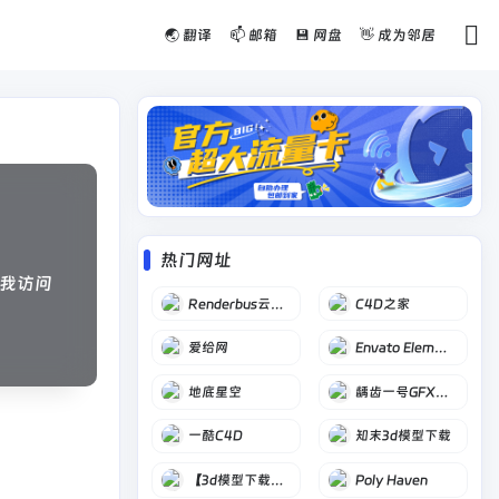
🌏 翻译
📫 邮箱
💾 网盘
👋 成为邻居
热门网址
我访问
Renderbus云渲染农场
C4D之家
爱给网
Envato Elements
地底星空
龋齿一号GFXCamp – CG营地
一酷C4D
知末3d模型下载
【3d模型下载】建E网
Poly Haven