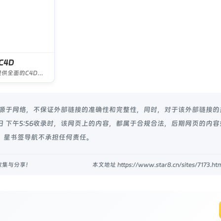
C4D
为您提供全面的C4D教程、C4D插件免费下载、C4D工程、C4D模型免费下载、C4D脚本、C4D渲染、C4D灯光预设。C4D动画模型、C4D海报、C4D作品欣赏、C4D图片、C4D贴图、C4D基础教程、C4D特效、C4D效果、C4D软件免费下载、C4D材质球免费下载、
ion都来源于网络，不保证外部链接的准确性和完整性，同时，对于该外部链接
24日 下午5:56收录时，该网页上的内容，都属于合规合法，后期网页的内
 星书签导航不承担任何责任。
收集与分享！
本文地址 https://www.star8.cn/sites/7173