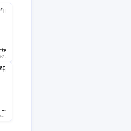
nts
Unlimited downloads of stock videos, royalty-free music, photos, graphics, graphic templates &amp; more. The only creative subscription you need.
【3d模型下载】建E网
【3d模型下载】建E网，每天更新大量3d模型下载，3d模型免费下载，原创3d模型免费下载，su模型、SketchUp模型，施工图，3d材质贴图，3d模型库等设计素材，是国内优秀设计公司和3D模型效果图公司上传发布，是300万设计师办公佳选网站