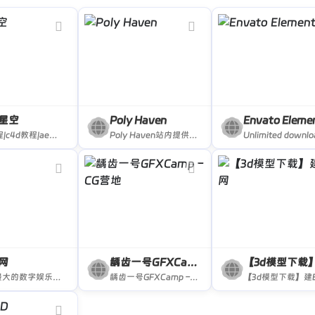
星空
Poly Haven
Envato Eleme
ae教程|c4d教程|ae模板|地底星空|didixk|相册|cinema 4d|中文教程|实拍素材|特效合成|adobe cc|ae预设|插件下载|包装视频|后期制作|影视特效|中国电视|3d模型|音乐素材|样片欣赏|fcpx资源|企业宣传|片头动画|d站|2016|autodesk|mocha|
Poly Haven站内提供了许多高质量贴膜和模型
网
龋齿一号GFXCamp – CG营地
中国最大的数字娱乐免费素材下载网站,免费提供免费的音效配乐|3D模型|视频|游戏素材资源下载。
龋齿一号GFXCamp – CG营地|高速下载最新CG素材资源