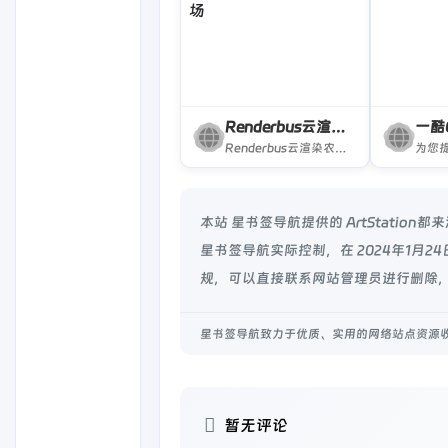
Renderbus云渲染农场
一酷
Renderbus云渲染农场,24H自助式云渲染平台/奥斯卡作品云渲染农场,全面支持3dsMax,Maya,Vray,Arnold等软件及插件,提供免费云渲染体验,渲染低至0.07元.
本站 星书签导航提供的 ArtStat
星书签导航实际控制，在 2024年1月
规，可以直接联系网站管理员进行删除，
星书签导航致力于优质、实用的网络站点资源
暂无评论