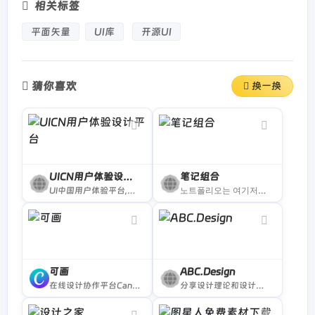
相关标签
平面矢量
UI库
开源UI
猜你喜欢
换一换
UICN用户体验设计平台
笔记组合
UI中国用户体验平台,中国用户体验联盟理事单位。国内极具影响力的设计平台之一。十多年来,携手会员150万+,共同致力于为设计师与企业搭建健康的设计生态！
노트폴리오는 여기저기 흩어져 있는 아티스트와 디자이너들이 한 곳에 모여 자신의 작업을 공개하고 이야기하는 공간으로 스터닝에서 서비스합니다.
可画
ABC.Design
在线设计协作平台Canva可画提供了海量的设计模板，涵盖海报、简历、名片、Logo、PPT、手抄报、二维码、Banner等数十种平面设计场景，更有千款中英文字体及千万张正版图片素材可供使用。精彩设计，随时随地！
分享设计理论和设计方法的自媒体