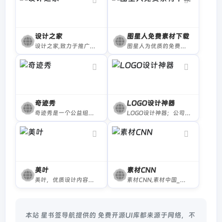
设计之家
图星人免费素材下载
设计之家,致力于推广最新的设计理念，关注最新的设计动态,涵盖平面设计,包装设计,网页设计,室内设计,工业设计,插画设计,艺术设计,设计大赛等领域.
图星人为优质的免费图片素材网,可免费下载200万+高清图片素材,免费素材库提供平面设计PC/手机模板图片素材、海报、封面、宣传、广告等PSD,PNG,AI设计源格式,覆盖10000+行业设计图片,包括旅游、房产、餐饮美食、汽车、美容、服装等
奇迹秀
LOGO设计神器
奇迹秀是一个公益组织，为设计师提供设计干货及资源，站内所有收集的资源都能免费下载，且资源都经过组织成员测试后再发布，保证资源绿色，大家可放心使用，
LOGO设计神器；公司logo在线设计生成器 - 标小智LOGO神器
美叶
素材CNN
美叶，优质设计内容推荐平台。向设计从业者，推介不同设计细分领域的杰出代表。
素材CNN,素材中国_免费素材共享平台.图片素材图库提供海量素材,图片下载,设计素材,PSD源文件,矢量图,AI,CDR,EPS等高清图片下载
本站 星书签导航提供的 免费开源UI库都来源于网络，不