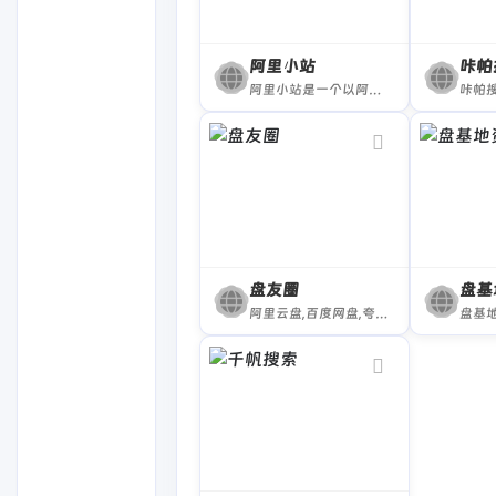
阿里小站
咔帕
阿里小站是一个以阿里云盘资源共享为核心的社区平台，汇聚海量优质资源，包括影视、图片、书籍和软件等多种分类。用户自由分享热门4K影视资源及其他优质内容，打造“人人为我，我为人人”的共享资源社区。
盘友圈
盘基
阿里云盘,百度网盘,夸克网盘资源搜索工具