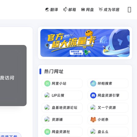
🌏 翻译
📫 邮箱
💾 网盘
👋 成为邻居
热门网址
我访问
阿里小站
咔帕搜索
UP云搜
网盘资源引擎
盘基地资源论坛
又一个资源
资源铺
小纸条
网盘资源社
盘么么