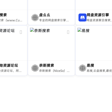
搜索
盘么么
网盘资源引擎
咔帕搜索（www.CuppaSo.fun）是一个资源超丰富的夸克云盘资源搜索网站,咔帕搜索专注于收录全网夸克云盘资源，包括：影视资源、音乐资源、图片资源、电子书资源、软件资源、小说资源等等。只需要输入关键词即可搜索夸克云盘资源,直接提供夸克云盘分享链接,大家可以保存至自己的夸克云盘,或者直接下载。
专业的网盘搜索引擎，上亿级的网盘资源下载
地资源论坛
奈斯搜索
易搜
盘基地资源论坛、阿里云盘、资源、电影、音乐、书籍、软件、图片分享下载、网盘扩容福利码等。
奈斯搜索（NiceSo）是一个资源超丰富的网盘资源搜索网站，奈斯搜索专注于收录全网阿里云盘资源，包括：影视资源、音乐资源、图片资源、电子书资源、软件资源、小说资源等等。只需要输入关键词即可搜索全网阿里云盘资源，直接提供阿里云盘分享链接，大家可以保存至自己的阿里云盘或者直接下载。