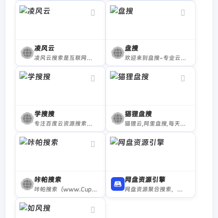
凌风云
盘搜
凌风云搜索是互联网专业的阿里云盘，百度网盘等十大网盘搜索引擎，是网盘资源搜索中心.
欢迎来到盘搜-专业云盘资源搜索引擎！作为一款专注于提供便捷服务的专业网盘资源搜索引擎，盘搜致力于帮助每一位用户轻松访问存储于各大知名云存储服务（如阿里云盘、百度网盘等）中的海量信息。
学搜搜
猫狸盘搜
专注百度云资源搜索引擎网站
猫狸云,阿里盘搜,每天更新海量资源,失效资源实时删除
咔帕搜索
网盘资源引擎
咔帕搜索（www.CuppaSo.fun）是一个资源超丰富的夸克云盘资源搜索网站,咔帕搜索专注于收录全网夸克云盘资源，包括：影视资源、音乐资源、图片资源、电子书资源、软件资源、小说资源等等。只需要输入关键词即可搜索夸克云盘资源,直接提供夸克云盘分享链接,大家可以保存至自己的夸克云盘,或者直接下载。
网盘资源聚合搜索，包含多个网盘资源，例如夸克网盘,阿里云盘,百度网盘等，实现一个页面搜索影视,游戏,书籍等网盘资源