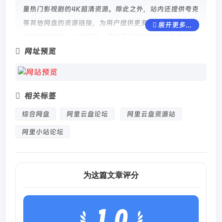
量热门影视剧的4K超清资源。除此之外，站内还提供夸克
等其他网盘的资源链接，为用户提供更多的选择和便利。
展开更多...
资源加载迅速，分类清晰，用户可以快速找到自己需要的
网址预览
内容。
阿里小站不仅是一个资源共享平台，更是一个充满活力的
社区。喜欢收藏电影、分享资源或探索实用工具的朋友，
相关标签
在这里都能找到志同道合的小伙伴。阿里小站是影迷和资
综合网盘
阿里云盘论坛
阿里云盘资源站
源爱好者不可错过的理想之地！
阿里小站论坛
为这篇文章评分
1.0