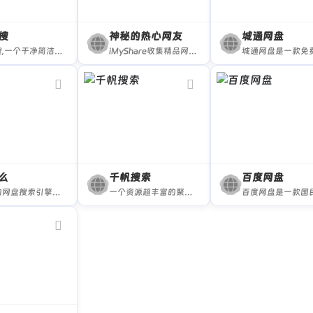
搜
神秘的热心网友
城通网盘
大盘搜,一个干净简洁的阿里云盘资源搜索站点
iMyShare收集精品网络免费资源，包括资源网站、BT种子磁力搜索、网盘搜索、免费视频、免费音乐、免费电子书、实用软件、在线工具、有趣的网站、办公素材、免费漫画网站、免费动漫和各类资源，欢迎前来探索。
么
千帆搜索
百度网盘
专业的网盘搜索引擎，上亿级的网盘资源下载
一个资源超丰富的聚合网盘资源搜索网站。