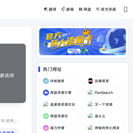
🌏 翻译
📫 邮箱
💾 网盘
👋 成为邻居
热门网址
我访问
咔帕搜索
玩偶哥哥
网盘资源引擎
PanSearch
盘基地资源论坛
又一个资源
网盘资源社
盘么么
书,软件,文
磁力柠檬
神秘的热心网友