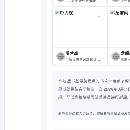
COOL全能导航(nav.cocotoolset.cn)专注于打造一款实用，分类清晰，安全高效，便捷直达，丰富有趣，兼办公，学习，娱乐，生活于一身的上网导航神器，网站slogan是“酷导航，全能王”
币大咖
龙喵
币圈导航整合加密货币相关网址，涵盖交易、钱包、NFT、资讯、安全等内容，助你高效进入区块链世界，轻松查找所需工具。
本站 星书签导航提供的 下次一定都来
星书签导航实际控制，在 2024年3月
规，可以直接联系网站管理员进行删除，
星书签导航致力于优质、实用的网络站点资源