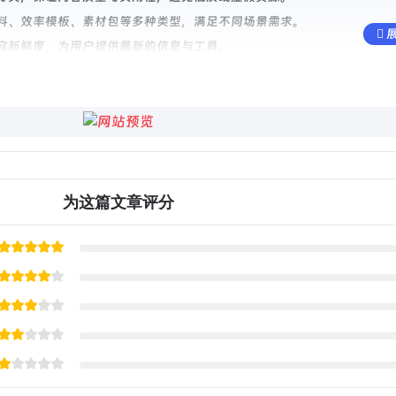
料、效率模板、素材包等多种类型，满足不同场景需求。
展
容新鲜度，为用户提供最新的信息与工具。
ice.cn/）或者（下次一定.cn），浏览资源分类列表。
看资源介绍与说明。
按钮，即可免费获取资源文件。
。
为这篇文章评分
免费提供，用户无需支付任何费用即可下载全部内容。网站无隐藏收费、无
板、PPT素材等，提升工作产出。
电子书等，辅助自学与知识积累。