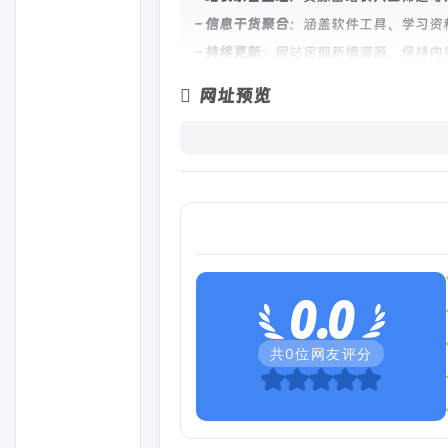
–
信息干货聚合
：涵盖软件工具、学习资
–
持续更新
：网站定期新增资源，保持内
网址预览
使用方法
1. 访问网站首页（https://www.ii
2. 点击感兴趣的资源标题，进入页面查
3. 根据页面指引，直接点击下载链接或
4. 无需注册或登录账号，操作简单便捷
产品价格
0.0
完全免费
。下次一定网站承诺所有资源均
制度，真正实现“零成本”获取资源。
共
0
位网友评分
应用场景
–
日常办公
：免费下载效率工具、办公模
–
学习进修
：获取学习资料、课程笔记、