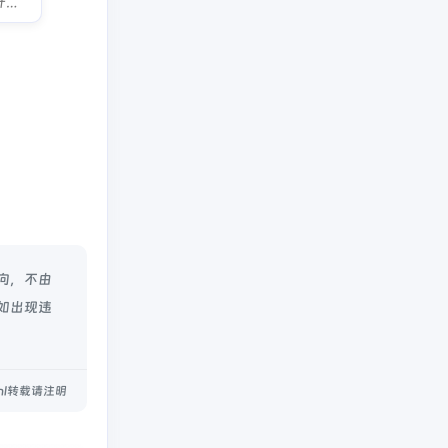
【果汁导航】是果汁简约网络科技旗下的优质资源导航平台，涵盖了日常生活、娱乐、科技、知识、实用工具、考研、找工作等各个领域的优质站点。
向，不由
容如出现违
.html转载请注明