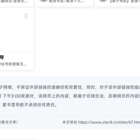
安利有趣网站 连接无限世界
维洛书签-维洛个人书签页,浏览器主页,网站导航,维時人心知,洛東流年別
网
龙喵网址导航搜集互联网各种优秀的网站网址,打造全网最实用的，简洁，绿色网址导航，同时支持自定义网址，网址导航，选龙喵导航!
源于网络，不保证外部链接的准确性和完整性，同时，对于该外部链接的指
11日 下午3:00收录时，该网页上的内容，都属于合规合法，后期网页的内
 星书签导航不承担任何责任。
收集与分享！
本文地址 https://www.star8.cn/sites/67