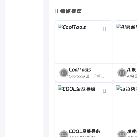
–
兴趣探索
：获取设计素材、音效包、软
猜你喜欢
–
资源匮乏者
：适合预算有限或不愿付费
CoolTools
AI
Cooltools 是一个综合导航网站。这里面包含几百个热门的常用网站；还有专门的AI网站页面，包含了400+ AI工具；还有开发者常用网站集合；还有设计师常用网站集合。
COOL全能导航
凌凌