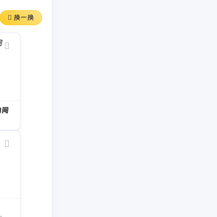
换一换
物间