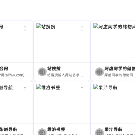
件插件等，满足个人创作与爱好需求。
的用户，一站式获取高质量免费资源。
聚合网
站搜搜
阿虚同学的储
AI聚合网(aijhw.com)聚合全网免费宝藏资源网址，拥有聚合搜索引擎，收录了用户需要的各类AI工具网址，以及聚合了各类资源网址的导航网站
站搜搜输入网站名字直接进站，进站就是这么简单。
阿虚同学的储物间
柒啦导航
维洛书签
果汁导航