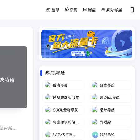
🌏 翻译
📫 邮箱
💾 网盘
👋 成为邻居
热门网址
我访问
维洛书签
极光导航
神秘的热心网友
苦心ios导航
COOL全能导航
果汁导航
阿虚同学的储物间
龙喵网
,站内所有
LACKK兰客导航
192LINK