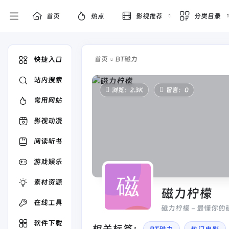
首页
热点
影视推荐
分类目录
快捷入口
首页
BT磁力
站内搜索
浏览：2.3K
留言：0
常用网站
影视动漫
阅读听书
游戏娱乐
素材资源
磁力柠檬
在线工具
磁力柠檬 - 最懂你
软件下载