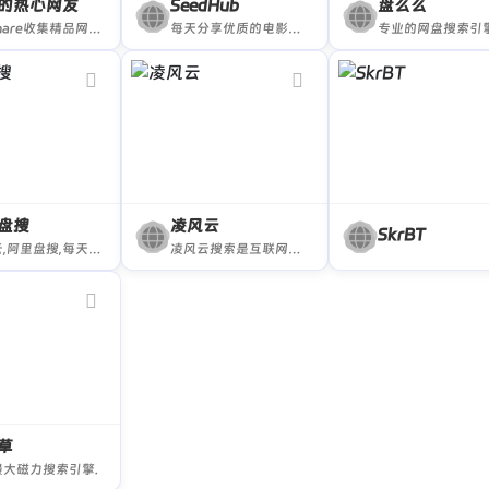
的热心网友
SeedHub
盘么么
iMyShare收集精品网络免费资源，包括资源网站、BT种子磁力搜索、网盘搜索、免费视频、免费音乐、免费电子书、实用软件、在线工具、有趣的网站、办公素材、免费漫画网站、免费动漫和各类资源，欢迎前来探索。
每天分享优质的电影、电视剧和动漫资讯
盘搜
凌风云
SkrBT
猫狸云,阿里盘搜,每天更新海量资源,失效资源实时删除
凌风云搜索是互联网专业的阿里云盘，百度网盘等十大网盘搜索引擎，是网盘资源搜索中心.
草
最大磁力搜索引擎.