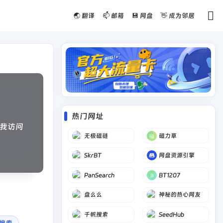
🌏 翻译
📫 邮箱
💾 网盘
👋 成为邻居
热门网址
我访问
无极磁链
磁力草
SkrBT
网盘资源引擎
PanSearch
BT1207
盘么么
神秘的热心网友
千帆搜索
SeedHub