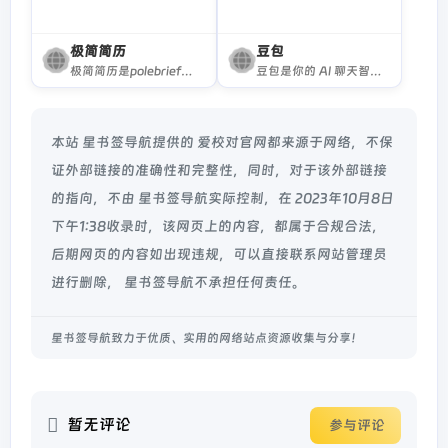
极简简历
豆包
极简简历是polebrief简历一个专业免费的个人简历制作平台。在线简历引领者，带给你不一样的体验，拥有专业简历模板，为求职者提供专业极简的简历模板，三分钟制作一份简历，可随时随地将在线制作的简历下载为图片、PDF、Word格式文件。
豆包是你的 AI 聊天智能对话问答助手，写作文案翻译情感陪伴编程全能工具。豆包为你答疑解惑，提供灵感，辅助创作，也可以和你畅聊任何你感兴趣的话题。
本站 星书签导航提供的 爱校对官网都来源于网络，不保
证外部链接的准确性和完整性，同时，对于该外部链接
的指向，不由 星书签导航实际控制，在 2023年10月8日
下午1:38收录时，该网页上的内容，都属于合规合法，
后期网页的内容如出现违规，可以直接联系网站管理员
进行删除， 星书签导航不承担任何责任。
星书签导航致力于优质、实用的网络站点资源收集与分享！
暂无评论
参与评论