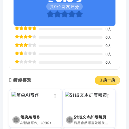
共
0
位网友评分
AI自动分析文本并生成校对报告，用户可下载或导出
报告。
0
人
适用人群
0
人
文字工作者
：编辑、校对员、出版机构
0
人
0
人
学术研究者
：论文作者、学生、教师
0
人
企业用户
：合同、法律文档审核人员
网站运营者
：内容管理人员，防止敏感词违规
猜你喜欢
换一换
常见问题
爱校对是否完全免费？
笔尖Ai写作
5118文本扩写精灵
提供基础免费校对功能，部分高级功能需开通会
Ai智能写作，1000+写作模板，轻松原创，拒绝写作焦虑！一款在线Ai写作生成器
利用自然语言处理技术快速生成高质量专业性强文本的工具
员。