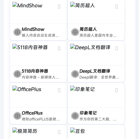
校对结果准确吗？
MindShow
简历超人
依托清华AI技术，检测准确率高达99.2%。
输入内容自动生成演示 帮你省去排版的烦恼
简历超人是国内专业大学生简历制作平台,提供海量个人精美简历模板免费领取下载,上千套风格可选,包含doc、docx、wps三种word文档格式,有颜又有料，让你的简历人见人爱...
5118内容神器
DeepL文档翻译
内容神器 - 新媒体人的标配，以大数据支持内容工作
Deepl翻译：全世界最准确的翻译
OfficePlus
印象笔记
微软officePLUS是微软官方在线ppt模板、插件网站，提供各类PPT模板、PPT模板免费下载、PPT素材、求职简历PPT、教学课件PPT、营销策划PPT、PPT模板页、PPT关系图、PPT图表
作为你的第二大脑，记录就用印象笔记。印象笔记可以帮助你高效工作、学习与生活。支持无缝多端同步，快速保存微信、微博、网页等内容，一站式完成信息的收集备份、高效记录、分享和永久保存。