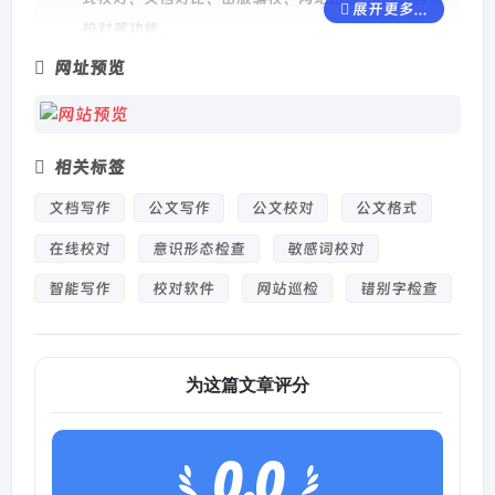
展开更多...
校对等功能。
网址预览
专业适配场景
：可应用于论文、公文、合同、新闻稿
等多种文字内容，提高文档质量。
AI智能优化
：基于先进的自然语言处理技术，提供高
相关标签
准确率的校对结果，减少人工审查成本。
文档写作
公文写作
公文校对
公文格式
本地部署 & API集成
：企业用户可选择本地部署或使
用API接入，实现自动化校对流程。
在线校对
意识形态检查
敏感词校对
个性化敏感词库
：支持自定义敏感词过滤，满足不同
智能写作
校对软件
网站巡检
错别字检查
需求的文本审核标准。
如何使用
为这篇文章评分
进入爱校对官网，上传或粘贴需要校对的文本。
选择校对类型，如错别字检查、敏感词审查或格式检
0.0
测。