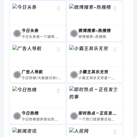
今日头条
微博搜索-热搜榜
今日头条是一个通用信息平台，致力于连接人与信息，让优质丰富的信息得到高效精准的分发，促使信息创造价值。
微博搜索-热搜榜
广告人导航
小霸王其乐无穷
今日热榜/大数据分析/PPT模板/设计导航/营销策略大全网址导航
小霸王其乐无穷是一个经典红白机、FC及街机游戏在线平台，支持魂斗罗、超级玛丽、坦克大战、热血足球等经典游戏，界面简洁、分类清晰，支持在线畅玩与存档功能，带你找回童年的快乐。
今日热榜
即时热点 – 正在发生的事
今日热榜提供各站热榜聚合：微信、今日头条、百度、知乎、V2EX、微博、贴吧、豆瓣、天涯、虎扑、Github、抖音...追踪全网热点、简单高效阅读。
一个热门信息聚合站，帮助您轻松了解正在发生的事