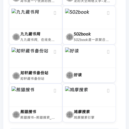
简书是一个优质的创作社区，在这里，你可以任性地创作，一篇短文、一张照片、一首诗、一幅画……我们相信，每个人都是生活中的艺术家，有着无穷的创造力。
龙的天空网络文学-龙空lkong.com
九九藏书网
502book
九九藏书网，在线免费阅读图书，小说 网站
502book是一款聚合全网资源的免费小说搜索引擎，支持玄幻、言情、穿越、悬疑等多类型全本小说在线阅读，界面简洁无广告，搜索速度快。
知轩藏书备份站
好读
知轩藏书备份站
熊猫搜书
鸠摩搜索
熊猫搜书-熊猫搜索_聚合文档搜索导航_xmsoushu_xmsearch
鸠摩搜索引擎