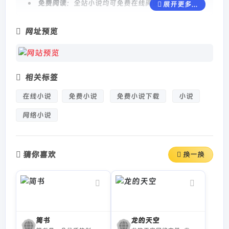
免费阅读
：全站小说均可免费在线阅读
展开更多...
界面简洁
：分类清晰，阅读体验流畅
网址预览
更新及时
：热门连载小说第一时间更新最新章节
主要功能
相关标签
收录当下最火热的网络小说资源
在线小说
免费小说
免费小说下载
小说
提供按分类、题材浏览的查找方式
网络小说
点击章节目录即可进入阅读模式
支持全本与连载小说阅读
猜你喜欢
换一换
简书
龙的天空