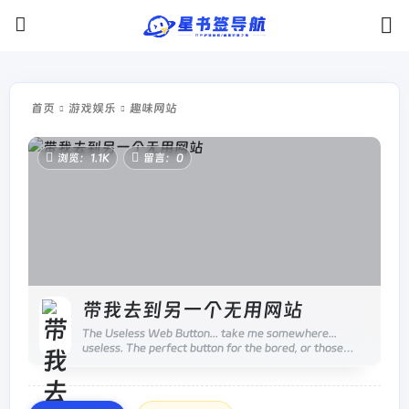
首页
游戏娱乐
趣味网站
浏览：1.1K
留言：0
带我去到另一个无用网站
The Useless Web Button... take me somewhere...
useless. The perfect button for the bored, or those
looking to find random sites online!