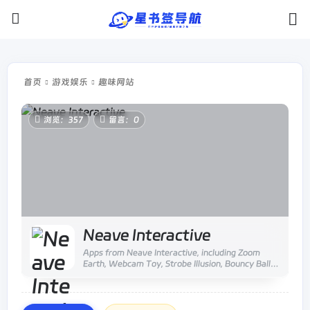
首页
游戏娱乐
趣味网站
浏览：357
留言：0
Neave Interactive
Apps from Neave Interactive, including Zoom
Earth, Webcam Toy, Strobe Illusion, Bouncy Balls
and more.