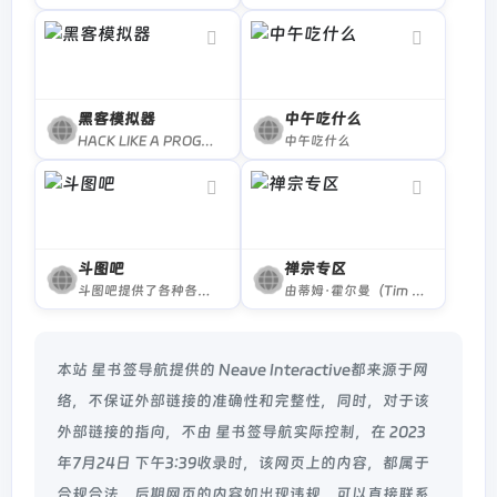
黑客模拟器
中午吃什么
HACK LIKE A PROGRAMMER IN MOVIES AND GAMES!
中午吃什么
斗图吧
禅宗专区
斗图吧提供了各种各样丰富的斗图表情包，以及功能强大且超级好用的表情包在线制作器和GIF动图制作工具，你可以在这里快速找到或者制作各种你想要的表情包
由蒂姆·霍尔曼（Tim Holman）建造的极简主义冥想区，旨在通过小型，迷人，温和有趣和奇怪的令人满意的活动的力量使您平静下来。感受禅意！
本站 星书签导航提供的 Neave Interactive都来源于网
络，不保证外部链接的准确性和完整性，同时，对于该
外部链接的指向，不由 星书签导航实际控制，在 2023
年7月24日 下午3:39收录时，该网页上的内容，都属于
合规合法，后期网页的内容如出现违规，可以直接联系