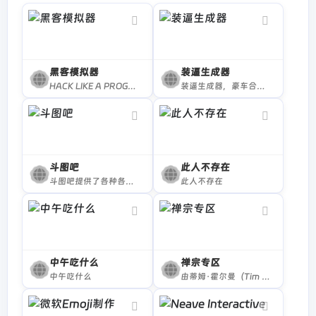
黑客模拟器
装逼生成器
HACK LIKE A PROGRAMMER IN MOVIES AND GAMES!
装逼生成器，豪车合同生成器，装逼助手，装逼整蛊生成器，在线装逼制图，秃头生成器，猪八戒生成器，搞笑图片和炫耀图片一键制作平台
斗图吧
此人不存在
斗图吧提供了各种各样丰富的斗图表情包，以及功能强大且超级好用的表情包在线制作器和GIF动图制作工具，你可以在这里快速找到或者制作各种你想要的表情包
此人不存在
中午吃什么
禅宗专区
中午吃什么
由蒂姆·霍尔曼（Tim Holman）建造的极简主义冥想区，旨在通过小型，迷人，温和有趣和奇怪的令人满意的活动的力量使您平静下来。感受禅意！