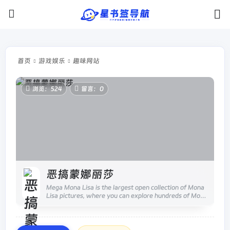
首页
游戏娱乐
趣味网站
浏览：524
留言：0
恶搞蒙娜丽莎
Mega Mona Lisa is the largest open collection of Mona
Lisa pictures, where you can explore hundreds of Mona
Lisa parodies, improvements, collages or just funny
picture...