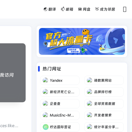
🌏 翻译
📫 邮箱
💾 网盘
👋 成为邻居
热门网址
我访问
Yandex
镝数聚网站
新经济死亡公司数据库
品牌排行榜
企查查
全球贸易数据
MusicEnc-MP3歌词
开发者搜索
ces like
柠达国际签证
统计年鉴分享平台