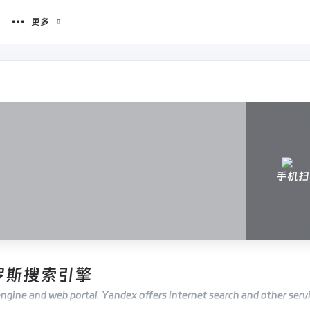
更多
手机扫
俄罗斯搜索引擎
ngine and web portal. Yandex offers internet search and other servi
ic transport, taxi, weather, music, translation, o...