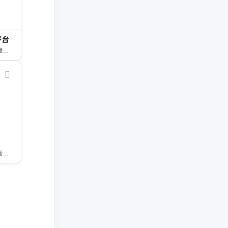
平台
统计年鉴分享平台是目前国内最大的免费统计年鉴下载平台，覆盖了国民行业的十八个专辑的统计年鉴，皆是权威统计数据收集与整理。欢迎来到中国统计年鉴分享平台！
开发者搜索是一个面向开发者的知识搜索平台，专注于为开发者提供高效的技术搜索服务。