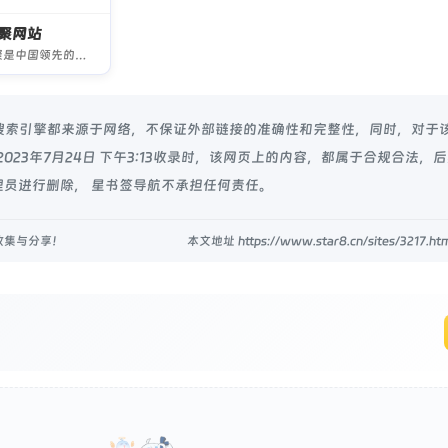
聚网站
镝数聚是中国领先的数据综合服务平台，聚合6000+权威数据研究服务机构，深度对接资源,释放数据价值，支持定制数据服务，可在网站免费查询海量数据下载行业报告，表格数据，可视数据。
罗斯搜索引擎都来源于网络，不保证外部链接的准确性和完整性，同时，对于
023年7月24日 下午3:13收录时，该网页上的内容，都属于合规合法，
员进行删除， 星书签导航不承担任何责任。
收集与分享！
本文地址 https://www.star8.cn/sites/3217