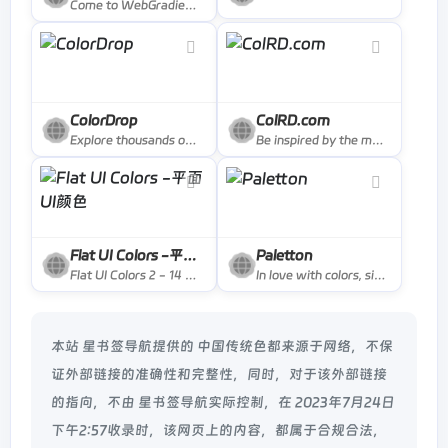
Come to WebGradients.com for 180 beautiful linear gradients in CSS3, Photoshop and Sketch. This collection is curated by top designers and totally free.
ColorDrop
ColRD.com
Explore thousands of color palettes or create your own. Ideal for designers and artists seeking inspiration. Start your color journey now!
Be inspired by the most popular colors, palettes, gradients, and patterns in our database.
Flat UI Colors -平面UI颜色
Paletton
Flat UI Colors 2 - 14 Color Palettes, 280 colors 🎨
In love with colors, since 2002. A designer tool for creating color combinations that work together well. Formerly known as Color Scheme Designer. Use the color wheel to create great color palettes.
本站 星书签导航提供的 中国传统色都来源于网络，不保
证外部链接的准确性和完整性，同时，对于该外部链接
的指向，不由 星书签导航实际控制，在 2023年7月24日
下午2:57收录时，该网页上的内容，都属于合规合法，