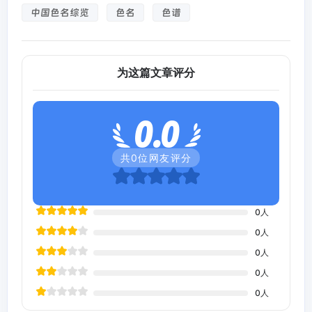
中国色名综览
色名
色谱
为这篇文章评分
0.0
共
0
位网友评分
0
人
0
人
0
人
0
人
0
人