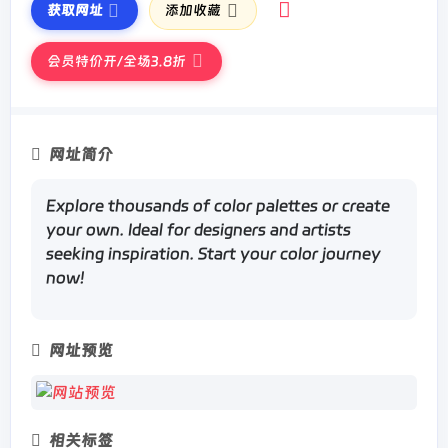
获取网址
添加收藏
会员特价开/全场3.8折
网址简介
Explore thousands of color palettes or create
your own. Ideal for designers and artists
seeking inspiration. Start your color journey
now!
网址预览
相关标签