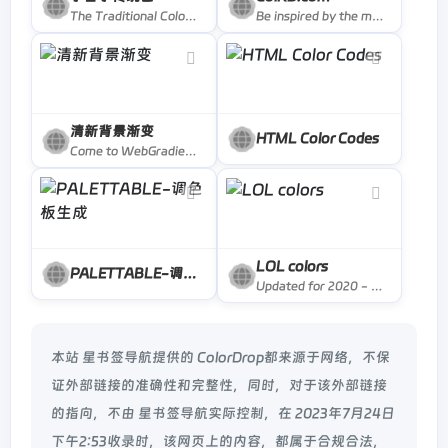
The Traditional Colors of Nippon (Japan). This site is optimized to Webkit.
Be inspired by the most popular colors, palettes, gradients, and patterns in our database.
清新背景渐变
HTML Color Codes
Come to WebGradients.com for 180 beautiful linear gradients in CSS3, Photoshop and Sketch. This collection is curated by top designers and totally free.
LOL colors
PALETTABLE-调色板生成
Updated for 2020 - we&#039;ve found the best web design agencies so you don&#039;t have to. Save time and find the right web design firm here!
本站 星书签导航提供的 ColorDrop都来源于网络，不保
证外部链接的准确性和完整性，同时，对于该外部链接
的指向，不由 星书签导航实际控制，在 2023年7月24日
下午2:53收录时，该网页上的内容，都属于合规合法，