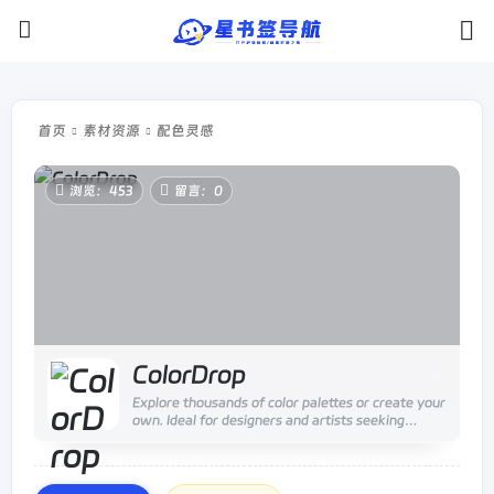
首页
素材资源
配色灵感
浏览：453
留言：0
ColorDrop
Explore thousands of color palettes or create your
own. Ideal for designers and artists seeking
inspiration. Start your color journey now!