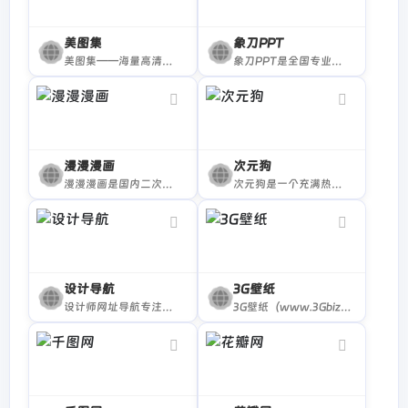
美图集
象刀PPT
美图集——海量高清图片和壁纸！
象刀PPT是全国专业的PPT模板制作平台，提供大量免费PPT模板与素材下载，拥有专业PPT在线制作编辑器，PPT使用素材下载等一站式服务站，轻松制作PPT。
漫漫漫画
次元狗
漫漫漫画是国内二次元漫画平台，连载大量原创正版国漫，不管是宅腐暖萌、古风奇幻、日常搞笑，统统都在这里。精美的漫画图片、高品质的漫画大全，看漫画就来漫漫漫画
次元狗是一个充满热爱的ACG资源分享社区，次元狗提供丰富的动漫图片、视频、漫画下载、BD资源以及轻小说在线阅读。加入我们，一起探索二次元的精彩世界！
设计导航
3G壁纸
设计师网址导航专注分享优秀设计网站、免费无版权限制可商用的高品质素材，设计教程、尺寸规范、配色方案、设计素材和灵感
3G壁纸（www.3Gbizhi.com)免费提供各类高清好看的手机壁纸图片下载.同时增加了桌面壁纸图片,图片大全，明星图片大全,性感美女图片大全等好看的图片栏目分享与下载-三桌图片网，收录分享生活的美。