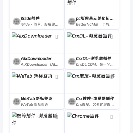
iSlide插件
pc版网易云美化拓展插件
iSlide - 简单，好用的PPT插件！拥有30万+ 原创可商用PPT模板，PPT主题素材，PPT案例，PPT图表，PPT图示，PPT图标，PPT插图和800万+正版图片。提供38个设计辅助实用功能，一键解决PPT设计制做中的难题。
BetterNCM是一个网易云音乐增...
AixDownloader
CrxDL-浏览器插件
AIXDownloader（AIX智能下载器）是一款专业的网页内容下载工具，支持图片、视频、音频等多种媒体的批量下载。软件兼容电商、社交媒体、视频网站、音乐平台等常见场景，具备高清解析、灵活筛选、多格式支持等功能，已成为超百万用户的常用下载神器。
CrxDL.COM，是一个免费的Chrome谷歌浏览器扩展插件下载网站，支持以名称字和ID值的形式搜索查询，你在CrxDL.COM，不仅能获取最新版谷歌浏览器CRX安装文件，还可以下载Chrome谷歌浏览器扩展插件的历史版本。
WeTab 新标签页
Crx搜搜-浏览器插件
WeTab 新标签页
Crx搜搜，又名扩展搜搜，可以一键搜索并下载 Chrome，Edge，Firefox，Opera 扩展程序 crx/xpi 安装包和 Microsoft Store 应用程序，并可以将插件安装到 Chrome浏览器，Edge浏览器，QQ浏览器，360浏览器，搜狗浏览器，火狐浏览器等 90+ 款浏览器中。解决无法直接访问 Chrome 应用商店的问题。