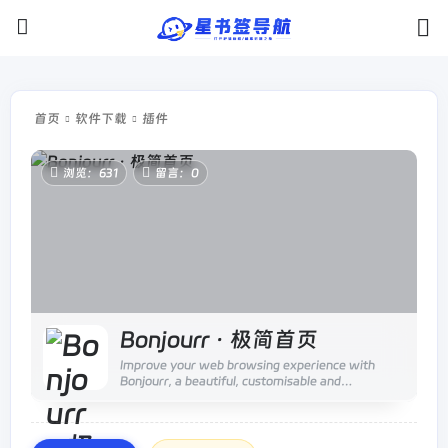
首页
软件下载
插件
浏览：631
留言：0
Bonjourr · 极简首页
Improve your web browsing experience with
Bonjourr, a beautiful, customisable and
lightweight homepage inspired by iOS.