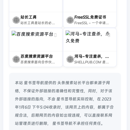
站长工具
FreeSSL免费证书
站长工具是站长的必备工具。经常上站长工具可以了解SEO数据变化。还可以检测网站死链接、蜘蛛访问、HTML格式检测、网站速度测试、友情链接检查、网站域名IP查询、PR、权重查询、alexa、whois查询等等。
FreeSSL - 一个申请免费HTTPS证书的网站,免费HTTPS证书,免费SSL证书,免费证书
百度搜索资源平台
河马-专注查杀，永久免费
百度搜索面向合作伙伴的官方平台，为开发者、内容创作者、站点管理者等伙伴，提供优化工具、数据、课程、Q&amp;A等服务，助力资源进入搜索，同时提供搜索项目合作机会，让优质资源脱颖而出。
SHELLPUB.COM 是专门针对webshell进行查杀的永久免费查杀软件,专业的webshell查杀,分析,清理.不定期发布webshell的动态,排名,统计。SHELLPUB 支持在线查杀.强大,简单,方便.
本站 星书签导航提供的 头条搜索站长平台都来源于网
络，不保证外部链接的准确性和完整性，同时，对于该
外部链接的指向，不由 星书签导航实际控制，在 2023
年1月6日 下午5:04收录时，该网页上的内容，都属于合
规合法，后期网页的内容如出现违规，可以直接联系网
站管理员进行删除， 星书签导航不承担任何责任。