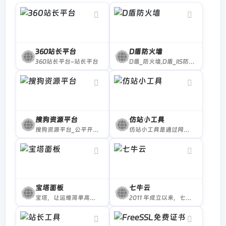
360站长平台
D盾防火墙
360站长平台-站长平台
D盾_防火墙,D盾_IIS防火墙,D盾_web查杀,IIS防火墙,webshell查杀,
搜狗资源平台
仿站小工具
搜狗资源平台_公平开放的交流平台
仿站小工具是通过网址下载静态网页的仿站工具，适用于SEO、前端人员的高效仿站工具。在仿站小工具输入网址一键下载页面相关素材并自动修正代码链接，按分类保存到不同目录中。
宝塔面板
七牛云
宝塔，让运维简单高效。面板支持Linux与Windows系统。一键配置：LAMP/LNMP、网站、数据库、FTP、SSL，通过Web端轻松管理服务器。
2011 年成立以来，七牛云致力于成为全球领先的一站式场景化智能视频云服务商，围绕数字化浪潮下的在线音视频需求，基于强大的云边一体化能力和低代码能力，持续在视频点播、互动直播、实时音视频、摄像头上云等领域，进行深度技术投入，提供面向业务场景的视频云解决方案。截至目前，有超过 100 万企业客户和开发者长期使用七牛云服务，包括 OPPO 、爱奇艺、平安银行、招商银行、上汽集团、芒果 TV 等知名企业。