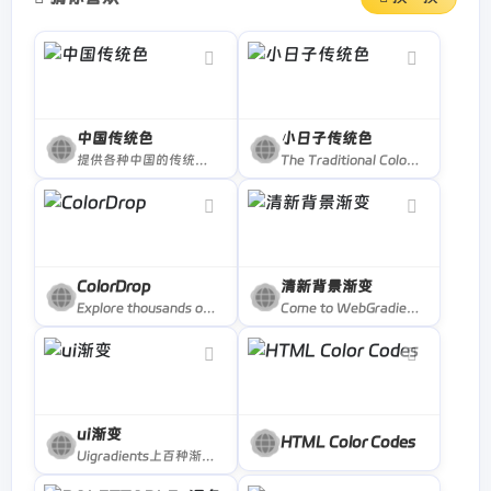
中国传统色
小日子传统色
提供各种中国的传统颜色的名称，CMYK值，RGB值，16进制表示。
The Traditional Colors of Nippon (Japan). This site is optimized to Webkit.
ColorDrop
清新背景渐变
Explore thousands of color palettes or create your own. Ideal for designers and artists seeking inspiration. Start your color journey now!
Come to WebGradients.com for 180 beautiful linear gradients in CSS3, Photoshop and Sketch. This collection is curated by top designers and totally free.
ui渐变
HTML Color Codes
Uigradients上百种渐变配色网站