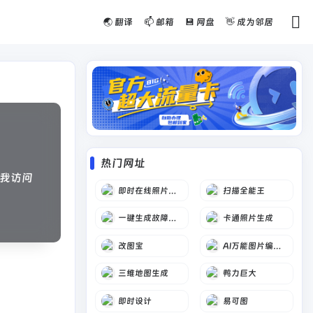
🌏 翻译
📫 邮箱
💾 网盘
👋 成为邻居
热门网址
我访问
即时在线照片编辑
扫描全能王
一键生成故障效果
卡通照片生成
改图宝
AI万能图片编辑器
三维地图生成
鸭力巨大
即时设计
易可图