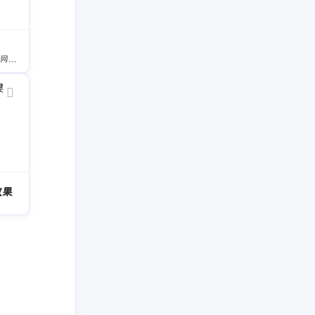
【在线PS】PS软件网页版，ps在线图片处理工具photopea-稿定设计PS
效果