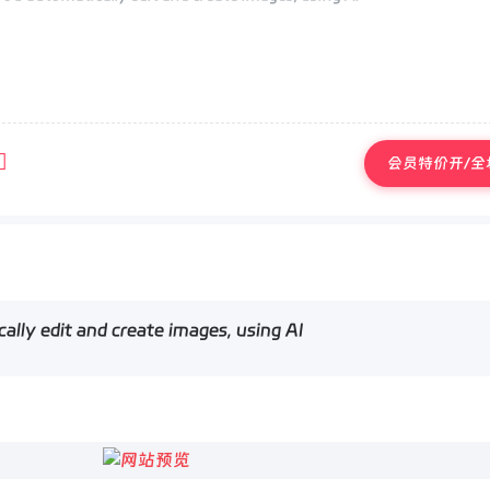
会员特价开/全场
ally edit and create images, using AI