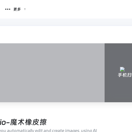
更多
手机扫
udio-魔术橡皮擦
you automatically edit and create images, using AI