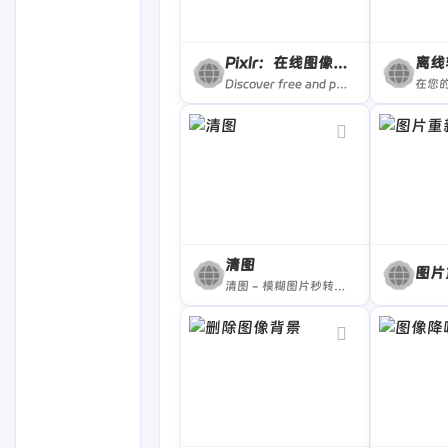
Pixlr：在线图像编辑器
离线
Discover free and premium online photo editor and animation design tools! Effects, filters, overlays, simple to expert tools.Open almost any image format like PSD (Photoshop), PXD, Jpeg, PNG (Transparent), webP, SVG and many more. You&#039;ll find a Pixlr image editor just for you!
清图
图片
清图 - 模糊图片秒转高清图