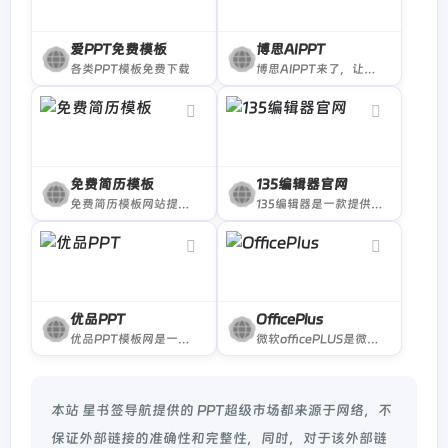
爱PPT免费模板
博思AIPPT
各类PPT模板免费下载
博思AIPPT来了，让繁琐的PPT GO吧，海量PPT模板任选，布局灵活切换，在线编辑PPT内容，零基础也能快速用ai制作PPT。
免费简历模板
135编辑器官网
免费简历模板网站提供2025年多种免费简历模板，Word、PDF、在线编辑格式下载，帮助求职者轻松制作专业简历。覆盖应届生、程序员、教师等职业。一键获取专业简历模板，提升求职竞争力！
135编辑器是一款提供微信公众号文章排版和内容编辑的在线工具，样式丰富，支持秒刷、收藏样式和颜色、图片素材编辑、图片水印、一键排版等功能，轻松编辑微信公众号图文。
优品PPT
OfficePlus
优品PPT模板网是一家专注于分享高质量的免费PPT模板下载网站，包括图表、背景图片、素材、教程等各类PPT模板相关资源。致力于打造国内最大最权威的PPT下载一站式服务平台。
微软officePLUS是微软官方在线ppt模板、插件网站，提供各类PPT模板、PPT模板免费下载、PPT素材、求职简历PPT、教学课件PPT、营销策划PPT、PPT模板页、PPT关系图、PPT图表
本站 星书签导航提供的 PPT超级市场都来源于网络，不
保证外部链接的准确性和完整性，同时，对于该外部链