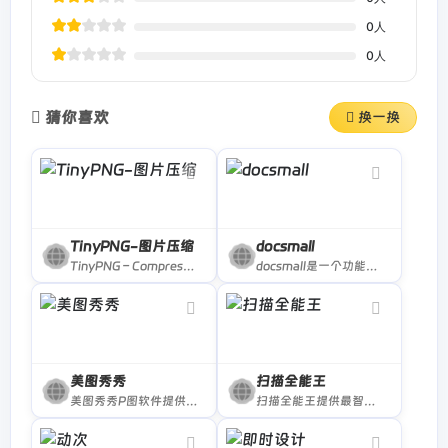
0
人
0
人
猜你喜欢
换一换
TinyPNG-图片压缩
docsmall
TinyPNG – Compress WebP, PNG and JPEG images intelligently
docsmall是一个功能强大的在线图片和PDF处理工具，提供免费使用。您可以轻松地对图片进行压缩、裁剪、改尺寸等操作，同时还可以实现PDF的合并、分割、压缩以及页面调整等功能。快来体验docsmall吧！
美图秀秀
扫描全能王
美图秀秀P图软件提供图片美化工具、人像美容、添加文字、抠图软件、拼图、批量处理图片大小、证件照换底色、图片压缩等好用的功能，还有海报设计、平面设计、广告设计、贴纸素材、边框等丰富的内容，可制作PPT图片、简历、GIF动图等，支持Windows、Mac、Linux及网页版。
扫描全能王提供最智能的文档管理方案;手机、平板、电脑变身随身携带的扫描仪,文件库,随时随心编辑文档,文字识别,文档识别,图片扫描,在线PDF转器;pdf转word,word转pdf转,图片转pdf等服务,扫描,编辑,管理,快速同步,时时分享,有效沟通。