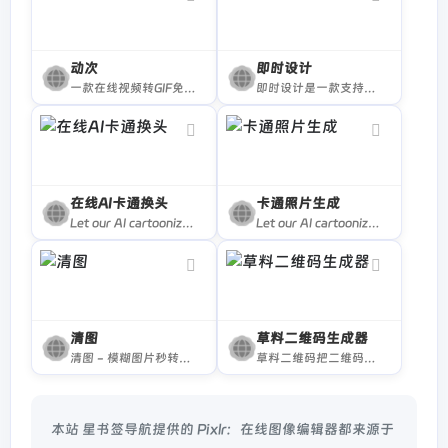
动次
即时设计
一款在线视频转GIF免费工具
即时设计是一款支持在线协作的专业级 UI 设计工具，支持 Sketch、Figma、XD 格式导入，海量优质设计资源即拿即用。支持创建交互原型、获取设计标注，为产设研团队提供一站式协同办公体验。
在线AI卡通换头
卡通照片生成
Let our AI cartoonize your photos 🎨
Let our AI cartoonize your photos
清图
草料二维码生成器
清图 - 模糊图片秒转高清图
草料二维码把二维码技术变成简单实用的产品，让每个人都可以快速复用成功案例经验，自由组合内容展示、表单、批量、数据统计、美化和标签排版等功能，免费制作出能高效解决业务问题的二维码
本站 星书签导航提供的 Pixlr：在线图像编辑器都来源于