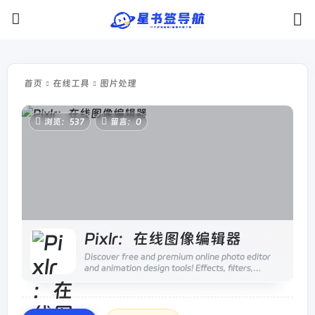
首页
在线工具
图片处理
浏览：537
留言：0
Pixlr：在线图像编辑器
Discover free and premium online photo editor
and animation design tools! Effects, filters,
overlays, simple to expert tools.Open almost any
image format like PSD (Pho...