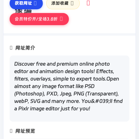
获取网址
添加收藏
会员特价开/全场3.8折
网址简介
Discover free and premium online photo
editor and animation design tools! Effects,
filters, overlays, simple to expert tools.Open
almost any image format like PSD
(Photoshop), PXD, Jpeg, PNG (Transparent),
webP, SVG and many more. You&#039;ll find
a Pixlr image editor just for you!
网址预览