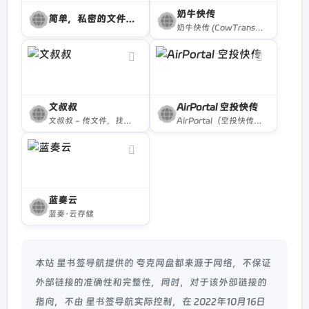
奶牛快传
简单，私密的文件分享
奶牛快传 (CowTransfer) 传输文件，上传下载不限速。传视频、传音频、传图片、跨国传、传大文件。10GB 免费云盘、会员 3TB 超大云盘。最受创意人、广告人及创作者喜爱的效率工具之一，快来体验吧！
文叔叔
AirPortal 空投快传
文叔叔 - 传文件，找文叔叔（永不限速）
AirPortal（空投快传）是一个可以跨设备传输文件的网站。只要您的设备联网，您就可以通过它在任意系统、任意设备间传输文件。无需登录或注册，只需打开空投快传、直接上传文件、记住所给的取件码或直接扫描二维码即可在另一台设备上下载文件。
蓝奏云
蓝奏·云存储
本站 星书签导航提供的 夸克网盘都来源于网络，不保证
外部链接的准确性和完整性，同时，对于该外部链接的
指向，不由 星书签导航实际控制，在 2022年10月16日