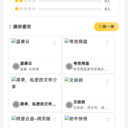
0
人
0
人
猜你喜欢
换一换
蓝奏云
夸克网盘
蓝奏·云存储
夸克网盘是夸克推出的一款云服务产品，功能包括云存储、高清看剧、文件在线解压、PDF一键转换等。通过夸克网盘可随时随地管理和使用照片、文档、手机资料，目前支持Android、iOS、PC、iPad。 夸克网盘是夸克浏览器附带的功能，特点就是和浏览器本身的很多智能小工具打通了。像浏览器的很多文字识别、文件转换、文件扫描存档等功能，都可以兼容到夸克网盘的云空间。 此外，很多手机浏览器都有文件管理、查看的功能，而夸克网盘不仅有着类似的功能，而且额外增加了一个网盘主打的自动备份功能，和浏览器的本地管理结合起来，效果更好。最方便的特点是“流畅播”功能，如果用夸克浏览器来播放在线视频，会发现它可以进行视频转存，把网页视频直接转存到夸克网盘，相当于更换了一个更加稳定的视频源，无论是在线观看还是下载，都会变得更加快捷。
文叔叔
简单，私密的文件分享
文叔叔 - 传文件，找文叔叔（永不限速）