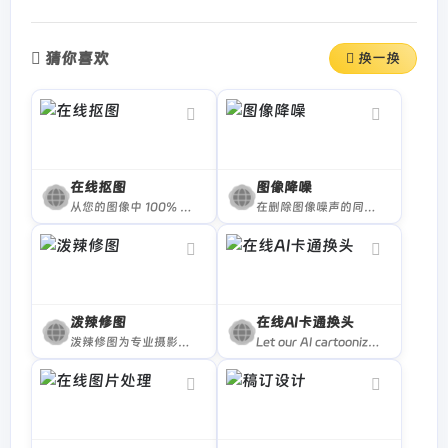
猜你喜欢
换一换
在线抠图
图像降噪
从您的图像中 100% 自动删除背景 — 智能剪切编辑器 — 裁剪、旋转、修复颜色、增加阴影以及反射 — 免费
在删除图像噪声的同时保留细节
泼辣修图
在线AI卡通换头
泼辣修图为专业摄影师和摄影发烧友打造轻量,高效,顶级的修图软件,媲美PhotoShop和Lightroom,操作简便,目前在全球拥有专业用户一千万.
Let our AI cartoonize your photos 🎨