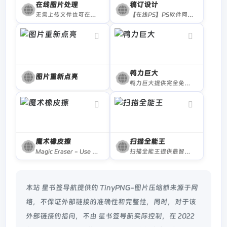
在线图片处理
稿订设计
无需上传文件也可在线处理图片
【在线PS】PS软件网页版，ps在线图片处理工具photopea-稿定设计PS
鸭力巨大
图片重新点亮
鸭力巨大提供完全免费的在线图片和视频压缩服务。界面简洁干净，用户友好，无需下载任何应用。专注于为用户带来高效、便捷的处理工具，实现即用即走的便利性。
魔术橡皮擦
扫描全能王
Magic Eraser - Use AI to remove unwanted things from images in seconds. Upload an image, mark the bit you need removed, download the fixed up image.
扫描全能王提供最智能的文档管理方案;手机、平板、电脑变身随身携带的扫描仪,文件库,随时随心编辑文档,文字识别,文档识别,图片扫描,在线PDF转器;pdf转word,word转pdf转,图片转pdf等服务,扫描,编辑,管理,快速同步,时时分享,有效沟通。
本站 星书签导航提供的 TinyPNG-图片压缩都来源于网
络，不保证外部链接的准确性和完整性，同时，对于该
外部链接的指向，不由 星书签导航实际控制，在 2022