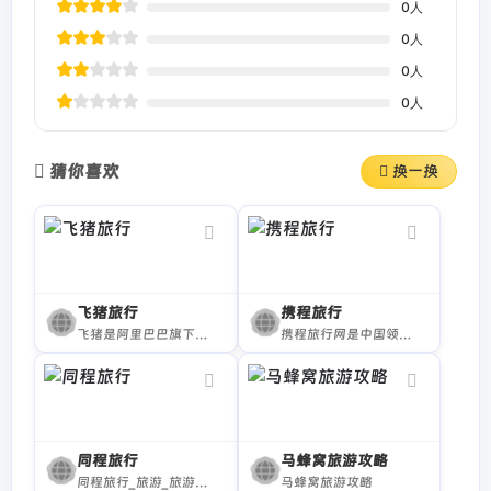
0
人
0
人
0
人
0
人
猜你喜欢
换一换
飞猪旅行
携程旅行
飞猪是阿里巴巴旗下的综合性旅游出行服务平台。飞猪整合数千家机票代理商、航空公司、旅行社、旅行代理商资源，直签酒店，客栈卖家等为广大旅游者提供特价机票，酒店预订，客栈查询，国内外度假信息，门票购买，签证代理，旅游卡券，租车，邮轮等旅游产品的信息搜索，购买及售后服务。全程采用支付宝担保交易，安全、可靠、有保证。
携程旅行网是中国领先的在线旅行服务公司，向超过9000万会员提供酒店预订、酒店点评及特价酒店查询、机票预订、飞机票查询、时刻表、票价查询、航班查询、度假预订、商旅管理、为您的出行提供全方位旅行服务。
同程旅行
马蜂窝旅游攻略
同程旅行_旅游_旅游线路_旅行_出国旅游_自驾游_周边游_旅游网站
马蜂窝旅游攻略