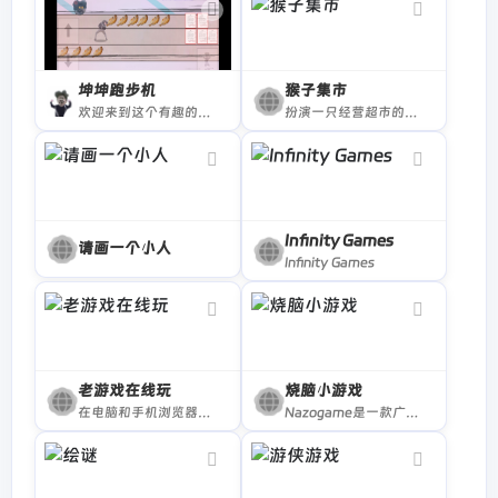
击败敌人可自动获得经验值，达到一定经验后可升级
技能。
生存时间越久，敌人越强，挑战也越大。
坤坤跑步机
猴子集市
欢迎来到这个有趣的控制坤坤跑步闯关小游戏！在这个游戏中，你需要使用上下键和空格键来控制坤坤吃到美味的大虾炸鸡，并躲避致命的律师函。距离越长，得分越高！快来挑战自己的极限吧！
扮演一只经营超市的猴子，主要工作是收获商品、将商品摆放到货架上、为猴子顾客结算商品。超市通过向顾客售出商品赚钱，赚得的钱可以开辟新货架和商品、雇佣猴子员工来帮忙劳作。
Infinity Games
请画一个小人
Infinity Games
老游戏在线玩
烧脑小游戏
在电脑和手机浏览器里畅玩 2500+ 中文老游戏，支持触屏、键盘、存档！包括 FC, SFC, N64, GB, GBC, GBA, NDS 等多种游戏机平台。
Nazogame是一款广受欢迎的在线脑力解谜网页游戏，集合了丰富多样的谜题类型，涵盖计算机知识、语言学、文化梗等多个领域。游戏界面简洁，操作轻松，激发玩家的逻辑思维与观察力，适合喜欢动脑挑战的玩家们。