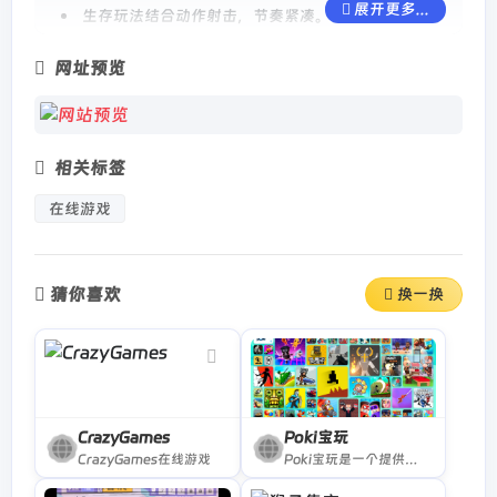
展开更多...
生存玩法结合动作射击，节奏紧凑。
画风简洁复古，强化代入感和氛围感。
网址预览
主要功能：
自动攻击系统，专注移动与躲避敌人。
相关标签
多种敌人类型，如骷髅、蝙蝠和Boss级怪物。
在线游戏
升级系统可增强武器威力、生命值、速度等属性。
道具与药水可用于恢复生命或增强技能，但需谨慎使
猜你喜欢
换一换
用。
如何使用：
访问游戏页面后点击“Run Game”即可开始游戏。
CrazyGames
Poki宝玩
CrazyGames在线游戏
Poki宝玩是一个提供免费在线小游戏的综合游戏平台，支持台式机、平板和手机设备，涵盖射击、赛车、体育、休闲、多人合作等多种类型。平台无需下载或登录，直接点击即可畅玩，深受全球玩家喜爱。
使用键盘方向键或鼠标控制角色移动。