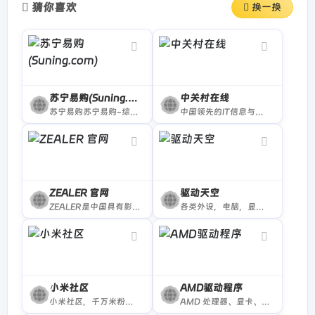
猜你喜欢
换一换
苏宁易购(Suning.com)
中关村在线
苏宁易购苏宁易购-综合网上购物平台，商品涵盖家电、手机、电脑、超市、母婴、服装、百货、海外购等品类。送货更准时、价格更超值、上新货更快，正品行货、全国联保、可门店自提，全网更低价，让您放心去喜欢！
中国领先的IT信息与商务门户, 包括新闻, 商城, 硬件, 下载, 游戏, 手机, 评测等40个大型频道，每天发布大量各类产品促销信息及文章专题，是IT行业的厂商, 经销商, IT产品, 解决方案的提供场所
ZEALER 官网
驱动天空
ZEALER是中国具有影响力的科技视频平台。创始人兼CEO王自如 和 ZEALER 坚持打造兼具行业洞察力与品质感的科技视频内容，输出「科技 Plus」生活主张。目前涵盖消费电子、智能家居、出行方式、娱乐游戏等科技生活内容。
各类外设，电脑，显卡，数码驱动下载，专业方便的驱动下载站
小米社区
AMD驱动程序
小米社区，千万米粉的大本营
AMD 处理器、显卡、FPGA、自适应 SoC 和软件助力在 AI、数据中心、企业计算解决方案和游戏领域占尽先机