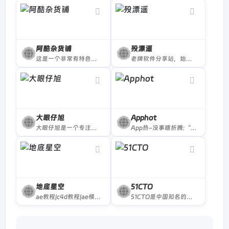
阿酷杂货铺
殁漂遥
这是一个非常有特色的电脑爱好者网站，专注于推荐优秀软件、APP应用和互联网资源和技术教程，是电脑爱好者最佳的软件下载和学习交流场所，阿酷杂货铺让每一个用户都感受到互联网上一切美好事物，享受科技带来的乐趣。
老牌软件分享站，始于2010年，专注绿色便携软件，汇集全网优秀软件，竭尽全力让你免费使用正版软件
大眼仔旭
Apphot
大眼仔旭是一个专注分享开源软件、免费商用字体、视频剪辑工具及办公效率资源的平台。提供高清录屏软件、思维导图模板、PDF处理工具等实用资源，所有内容免费获取，适合创作者、设计师与职场人士使用。
App热-没事瞎折腾:“有理想,有情怀”
地底星空
51CTO
ae教程|c4d教程|ae模板|地底星空|didixk|相册|cinema 4d|中文教程|实拍素材|特效合成|adobe cc|ae预设|插件下载|包装视频|后期制作|影视特效|中国电视|3d模型|音乐素材|样片欣赏|fcpx资源|企业宣传|片头动画|d站|2016|autodesk|mocha|
51CTO是中国知名的数字化人才学习平台和技术社区，以服务一亿数字化人才职业成长为己任，对中国数千万数字化人才拥有强大的影响力和服务能力。